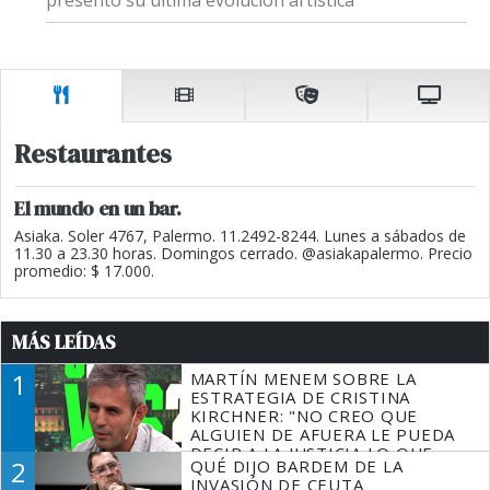
Restaurantes
El mundo en un bar.
Asiaka. Soler 4767, Palermo. 11.2492-8244. Lunes a sábados de
11.30 a 23.30 horas. Domingos cerrado. @asiakapalermo. Precio
promedio: $ 17.000.
MÁS LEÍDAS
1
MARTÍN MENEM SOBRE LA
ESTRATEGIA DE CRISTINA
KIRCHNER: "NO CREO QUE
ALGUIEN DE AFUERA LE PUEDA
DECIR A LA JUSTICIA LO QUE
2
QUÉ DIJO BARDEM DE LA
TIENE QUE HACER"
INVASIÓN DE CEUTA