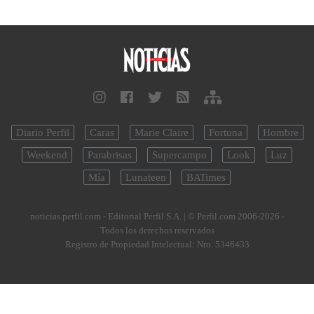
Diario Perfil
Caras
Marie Claire
Fortuna
Hombre
Weekend
Parabrisas
Supercampo
Look
Luz
Mía
Lunateen
BATimes
noticias.perfil.com - Editorial Perfil S.A.
| © Perfil.com 2006-2026 -
Todos los derechos reservados
Registro de Propiedad Intelectual: Nro. 5346433