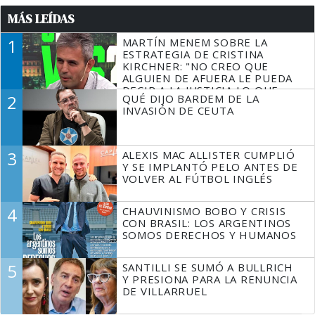
MÁS LEÍDAS
1
MARTÍN MENEM SOBRE LA
ESTRATEGIA DE CRISTINA
KIRCHNER: "NO CREO QUE
ALGUIEN DE AFUERA LE PUEDA
DECIR A LA JUSTICIA LO QUE
2
QUÉ DIJO BARDEM DE LA
TIENE QUE HACER"
INVASIÓN DE CEUTA
3
ALEXIS MAC ALLISTER CUMPLIÓ
Y SE IMPLANTÓ PELO ANTES DE
VOLVER AL FÚTBOL INGLÉS
4
CHAUVINISMO BOBO Y CRISIS
CON BRASIL: LOS ARGENTINOS
SOMOS DERECHOS Y HUMANOS
5
SANTILLI SE SUMÓ A BULLRICH
Y PRESIONA PARA LA RENUNCIA
DE VILLARRUEL