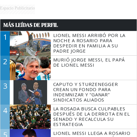
Espacio Publicitario
MÁS LEÍDAS DE PERFIL
1
LIONEL MESSI ARRIBÓ POR LA
NOCHE A ROSARIO PARA
DESPEDIR EN FAMILIA A SU
PADRE JORGE
2
MURIÓ JORGE MESSI, EL PAPÁ
DE LIONEL MESSI
3
CAPUTO Y STURZENEGGER
CREAN UN FONDO PARA
INDEMNIZAR Y “GANAR”
SINDICATOS ALIADOS
4
LA ROSADA BUSCA CULPABLES
DESPUÉS DE LA DERROTA EN EL
SENADO Y RECALCULA SU
ESTRATEGIA
5
LIONEL MESSI LLEGA A ROSARIO