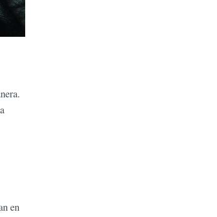
nera.
ga
an en