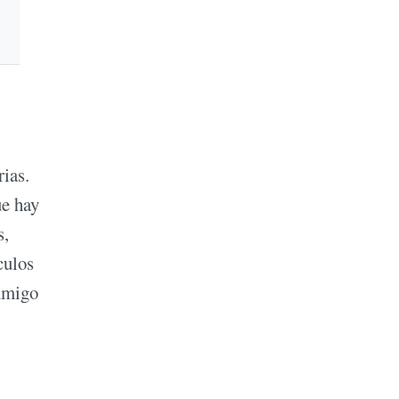
ias.
ue hay
s,
culos
onmigo