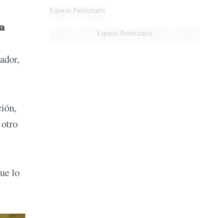
AÉREA
Espacio Publicitario
a
Espacio Publicitario
ador,
ción,
 otro
ue lo
.