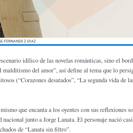
GE-FERNANDEZ-DIAZ
escenario idílico de las novelas románticas, sino el bor
l malditismo del amor”, así define al tema que lo persi
xitosos (“Corazones desatados”, “La segunda vida de la
l mismo que encanta a los oyentes con sus reflexiones so
d nacional junto a Jorge Lanata. El personaje nació casi
hados de “Lanata sin filtro”.