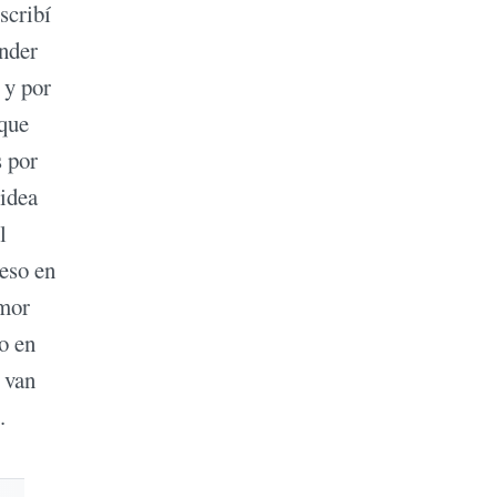
scribí
ender
 y por
 que
s por
 idea
l
 eso en
Amor
o en
 van
.