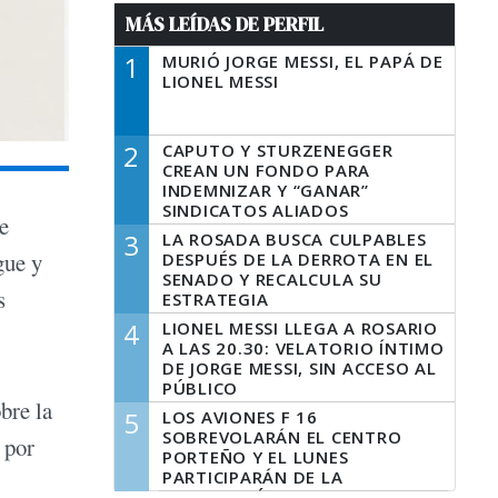
MÁS LEÍDAS DE PERFIL
1
MURIÓ JORGE MESSI, EL PAPÁ DE
LIONEL MESSI
2
CAPUTO Y STURZENEGGER
CREAN UN FONDO PARA
INDEMNIZAR Y “GANAR”
SINDICATOS ALIADOS
de
3
LA ROSADA BUSCA CULPABLES
gue y
DESPUÉS DE LA DERROTA EN EL
SENADO Y RECALCULA SU
s
ESTRATEGIA
4
LIONEL MESSI LLEGA A ROSARIO
A LAS 20.30: VELATORIO ÍNTIMO
DE JORGE MESSI, SIN ACCESO AL
PÚBLICO
bre la
5
LOS AVIONES F 16
SOBREVOLARÁN EL CENTRO
 por
PORTEÑO Y EL LUNES
PARTICIPARÁN DE LA
CELEBRACIÓN DE LA FUERZA