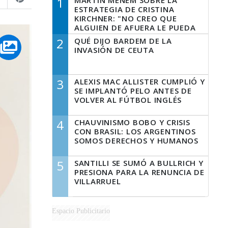
1
MARTÍN MENEM SOBRE LA
ESTRATEGIA DE CRISTINA
KIRCHNER: "NO CREO QUE
ALGUIEN DE AFUERA LE PUEDA
DECIR A LA JUSTICIA LO QUE
2
QUÉ DIJO BARDEM DE LA
TIENE QUE HACER"
INVASIÓN DE CEUTA
3
ALEXIS MAC ALLISTER CUMPLIÓ Y
SE IMPLANTÓ PELO ANTES DE
VOLVER AL FÚTBOL INGLÉS
4
CHAUVINISMO BOBO Y CRISIS
CON BRASIL: LOS ARGENTINOS
SOMOS DERECHOS Y HUMANOS
5
SANTILLI SE SUMÓ A BULLRICH Y
PRESIONA PARA LA RENUNCIA DE
VILLARRUEL
Espacio Publicitario