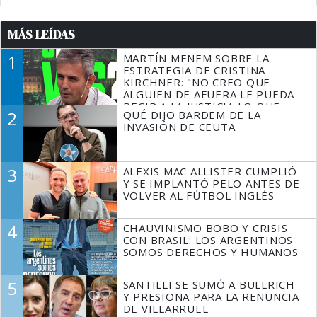
MÁS LEÍDAS
1
MARTÍN MENEM SOBRE LA
ESTRATEGIA DE CRISTINA
KIRCHNER: "NO CREO QUE
ALGUIEN DE AFUERA LE PUEDA
DECIR A LA JUSTICIA LO QUE
2
QUÉ DIJO BARDEM DE LA
TIENE QUE HACER"
INVASIÓN DE CEUTA
3
ALEXIS MAC ALLISTER CUMPLIÓ
Y SE IMPLANTÓ PELO ANTES DE
VOLVER AL FÚTBOL INGLÉS
4
CHAUVINISMO BOBO Y CRISIS
CON BRASIL: LOS ARGENTINOS
SOMOS DERECHOS Y HUMANOS
5
SANTILLI SE SUMÓ A BULLRICH
Y PRESIONA PARA LA RENUNCIA
DE VILLARRUEL