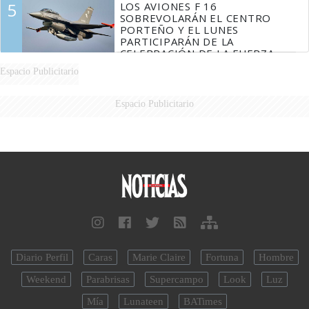
5
LOS AVIONES F 16
SOBREVOLARÁN EL CENTRO
PORTEÑO Y EL LUNES
PARTICIPARÁN DE LA
CELEBRACIÓN DE LA FUERZA
AÉREA
Espacio Publicitario
Espacio Publicitario
Diario Perfil
Caras
Marie Claire
Fortuna
Hombre
Weekend
Parabrisas
Supercampo
Look
Luz
Mía
Lunateen
BATimes