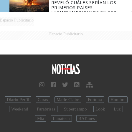
REVELÓ CUÁLES SERÍAN LOS
PRIMEROS PAÍSES
LATINOAMERICANOS EN SER
DERROTADOS
Espacio Publicitario
Espacio Publicitario
Diario Perfil
Caras
Marie Claire
Fortuna
Hombre
Weekend
Parabrisas
Supercampo
Look
Luz
Mía
Lunateen
BATimes