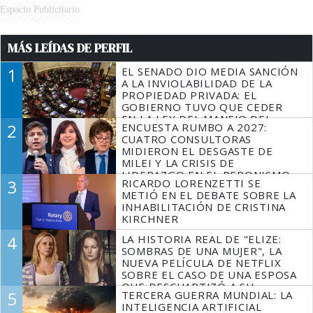
Espacio Publicitario
MÁS LEÍDAS DE PERFIL
1
EL SENADO DIO MEDIA SANCIÓN
A LA INVIOLABILIDAD DE LA
PROPIEDAD PRIVADA: EL
GOBIERNO TUVO QUE CEDER
EN LA LEY DEL MANEJO DEL
2
ENCUESTA RUMBO A 2027:
FUEGO
CUATRO CONSULTORAS
MIDIERON EL DESGASTE DE
MILEI Y LA CRISIS DE
LIDERAZGO EN EL PERONISMO
3
RICARDO LORENZETTI SE
METIÓ EN EL DEBATE SOBRE LA
INHABILITACIÓN DE CRISTINA
KIRCHNER
4
LA HISTORIA REAL DE "ELIZE:
SOMBRAS DE UNA MUJER", LA
NUEVA PELÍCULA DE NETFLIX
SOBRE EL CASO DE UNA ESPOSA
QUE DESCUARTIZÓ A SU
5
TERCERA GUERRA MUNDIAL: LA
MARIDO
INTELIGENCIA ARTIFICIAL