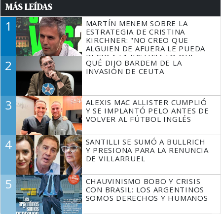
MÁS LEÍDAS
1
MARTÍN MENEM SOBRE LA
ESTRATEGIA DE CRISTINA
KIRCHNER: "NO CREO QUE
ALGUIEN DE AFUERA LE PUEDA
DECIR A LA JUSTICIA LO QUE
2
QUÉ DIJO BARDEM DE LA
TIENE QUE HACER"
INVASIÓN DE CEUTA
3
ALEXIS MAC ALLISTER CUMPLIÓ
Y SE IMPLANTÓ PELO ANTES DE
VOLVER AL FÚTBOL INGLÉS
4
SANTILLI SE SUMÓ A BULLRICH
Y PRESIONA PARA LA RENUNCIA
DE VILLARRUEL
5
CHAUVINISMO BOBO Y CRISIS
CON BRASIL: LOS ARGENTINOS
SOMOS DERECHOS Y HUMANOS