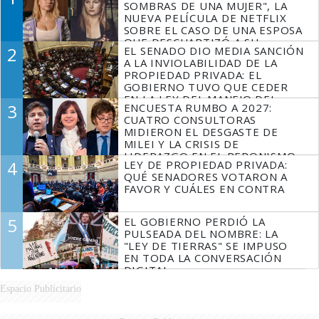
SOMBRAS DE UNA MUJER", LA
NUEVA PELÍCULA DE NETFLIX
SOBRE EL CASO DE UNA ESPOSA
QUE DESCUARTIZÓ A SU
2
EL SENADO DIO MEDIA SANCIÓN
MARIDO
A LA INVIOLABILIDAD DE LA
PROPIEDAD PRIVADA: EL
GOBIERNO TUVO QUE CEDER
EN LA LEY DEL MANEJO DEL
3
ENCUESTA RUMBO A 2027:
FUEGO
CUATRO CONSULTORAS
MIDIERON EL DESGASTE DE
MILEI Y LA CRISIS DE
LIDERAZGO EN EL PERONISMO
4
LEY DE PROPIEDAD PRIVADA:
QUÉ SENADORES VOTARON A
FAVOR Y CUÁLES EN CONTRA
5
EL GOBIERNO PERDIÓ LA
PULSEADA DEL NOMBRE: LA
"LEY DE TIERRAS" SE IMPUSO
EN TODA LA CONVERSACIÓN
DIGITAL
Espacio Publicitario