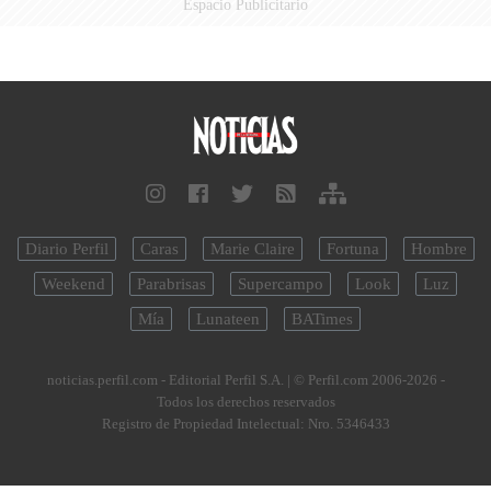
Espacio Publicitario
Diario Perfil
Caras
Marie Claire
Fortuna
Hombre
Weekend
Parabrisas
Supercampo
Look
Luz
Mía
Lunateen
BATimes
noticias.perfil.com - Editorial Perfil S.A.
| © Perfil.com 2006-2026 -
Todos los derechos reservados
Registro de Propiedad Intelectual: Nro. 5346433