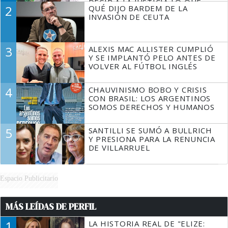
DECIR A LA JUSTICIA LO QUE
2
QUÉ DIJO BARDEM DE LA
TIENE QUE HACER"
INVASIÓN DE CEUTA
3
ALEXIS MAC ALLISTER CUMPLIÓ
Y SE IMPLANTÓ PELO ANTES DE
VOLVER AL FÚTBOL INGLÉS
4
CHAUVINISMO BOBO Y CRISIS
CON BRASIL: LOS ARGENTINOS
SOMOS DERECHOS Y HUMANOS
5
SANTILLI SE SUMÓ A BULLRICH
Y PRESIONA PARA LA RENUNCIA
DE VILLARRUEL
Espacio Publicitario
MÁS LEÍDAS DE PERFIL
1
LA HISTORIA REAL DE "ELIZE: