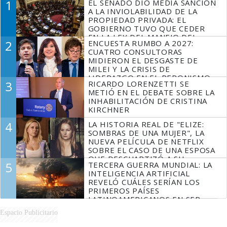
1
EL SENADO DIO MEDIA SANCIÓN
A LA INVIOLABILIDAD DE LA
PROPIEDAD PRIVADA: EL
GOBIERNO TUVO QUE CEDER
EN LA LEY DEL MANEJO DEL
2
ENCUESTA RUMBO A 2027:
FUEGO
CUATRO CONSULTORAS
MIDIERON EL DESGASTE DE
MILEI Y LA CRISIS DE
LIDERAZGO EN EL PERONISMO
3
RICARDO LORENZETTI SE
METIÓ EN EL DEBATE SOBRE LA
INHABILITACIÓN DE CRISTINA
KIRCHNER
4
LA HISTORIA REAL DE "ELIZE:
SOMBRAS DE UNA MUJER", LA
NUEVA PELÍCULA DE NETFLIX
SOBRE EL CASO DE UNA ESPOSA
QUE DESCUARTIZÓ A SU
5
TERCERA GUERRA MUNDIAL: LA
MARIDO
INTELIGENCIA ARTIFICIAL
REVELÓ CUÁLES SERÍAN LOS
PRIMEROS PAÍSES
LATINOAMERICANOS EN SER
DERROTADOS
Espacio Publicitario