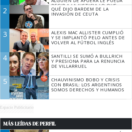
ALGUIEN DE AFUERA LE PUEDA
DECIR A LA JUSTICIA LO QUE
2
QUÉ DIJO BARDEM DE LA
TIENE QUE HACER"
INVASIÓN DE CEUTA
3
ALEXIS MAC ALLISTER CUMPLIÓ
Y SE IMPLANTÓ PELO ANTES DE
VOLVER AL FÚTBOL INGLÉS
4
SANTILLI SE SUMÓ A BULLRICH
Y PRESIONA PARA LA RENUNCIA
DE VILLARRUEL
5
CHAUVINISMO BOBO Y CRISIS
CON BRASIL: LOS ARGENTINOS
SOMOS DERECHOS Y HUMANOS
Espacio Publicitario
MÁS LEÍDAS DE PERFIL