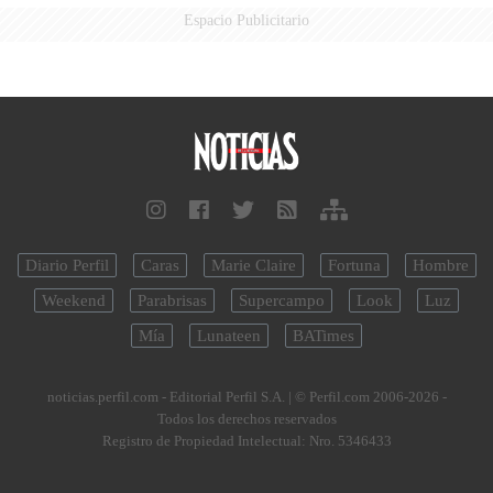
Espacio Publicitario
Diario Perfil
Caras
Marie Claire
Fortuna
Hombre
Weekend
Parabrisas
Supercampo
Look
Luz
Mía
Lunateen
BATimes
noticias.perfil.com - Editorial Perfil S.A.
| © Perfil.com 2006-2026 -
Todos los derechos reservados
Registro de Propiedad Intelectual: Nro. 5346433