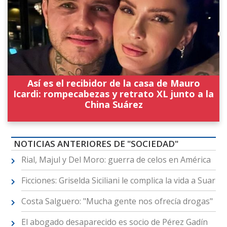
Así es el recibidor de la casa de Mauro
Icardi: rompecabezas y retrato XL junto a la
China Suárez
NOTICIAS ANTERIORES DE "SOCIEDAD"
Rial, Majul y Del Moro: guerra de celos en América
Ficciones: Griselda Siciliani le complica la vida a Suar
Costa Salguero: "Mucha gente nos ofrecía drogas"
El abogado desaparecido es socio de Pérez Gadín