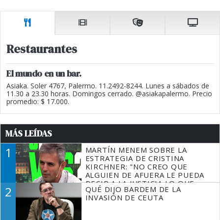
Restaurantes
El mundo en un bar.
Asiaka. Soler 4767, Palermo. 11.2492-8244. Lunes a sábados de
11.30 a 23.30 horas. Domingos cerrado. @asiakapalermo. Precio
promedio: $ 17.000.
MÁS LEÍDAS
1
MARTÍN MENEM SOBRE LA
ESTRATEGIA DE CRISTINA
KIRCHNER: "NO CREO QUE
ALGUIEN DE AFUERA LE PUEDA
DECIR A LA JUSTICIA LO QUE
2
QUÉ DIJO BARDEM DE LA
TIENE QUE HACER"
INVASIÓN DE CEUTA