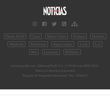
Diario Perfil
Caras
Marie Claire
Fortuna
Hombre
Weekend
Parabrisas
Supercampo
Look
Luz
Mía
Lunateen
BATimes
noticias.perfil.com - Editorial Perfil S.A.
| © Perfil.com 2006-2026 -
Todos los derechos reservados
Registro de Propiedad Intelectual: Nro. 5346433