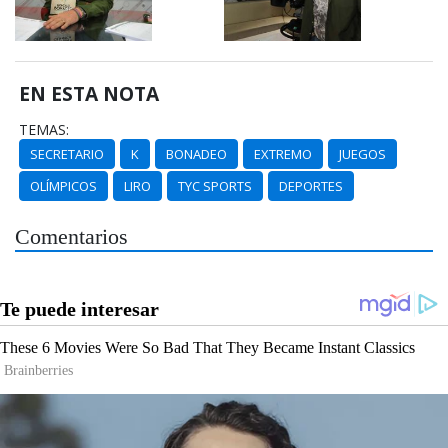
EN ESTA NOTA
TEMAS:
SECRETARIO
K
BONADEO
EXTREMO
JUEGOS
OLÍMPICOS
LIRO
TYC SPORTS
DEPORTES
Comentarios