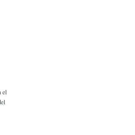
 el
del