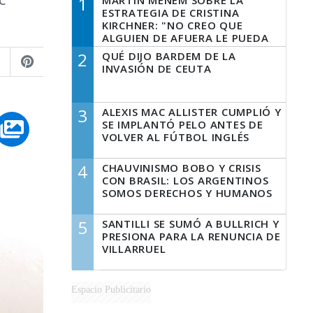
1
MARTÍN MENEM SOBRE LA
ESTRATEGIA DE CRISTINA
KIRCHNER: "NO CREO QUE
ALGUIEN DE AFUERA LE PUEDA
DECIR A LA JUSTICIA LO QUE
2
QUÉ DIJO BARDEM DE LA
TIENE QUE HACER"
INVASIÓN DE CEUTA
3
ALEXIS MAC ALLISTER CUMPLIÓ Y
SE IMPLANTÓ PELO ANTES DE
VOLVER AL FÚTBOL INGLÉS
4
CHAUVINISMO BOBO Y CRISIS
CON BRASIL: LOS ARGENTINOS
SOMOS DERECHOS Y HUMANOS
5
SANTILLI SE SUMÓ A BULLRICH Y
PRESIONA PARA LA RENUNCIA DE
VILLARRUEL
Espacio Publicitario