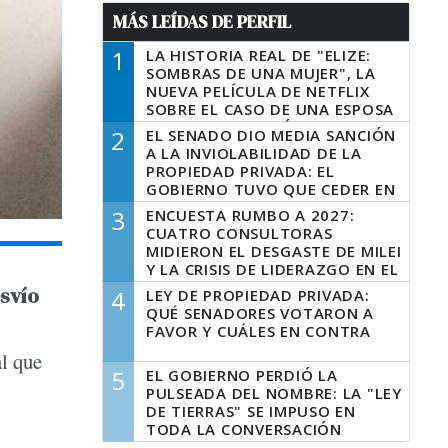
MÁS LEÍDAS DE PERFIL
1
LA HISTORIA REAL DE "ELIZE:
SOMBRAS DE UNA MUJER", LA
NUEVA PELÍCULA DE NETFLIX
SOBRE EL CASO DE UNA ESPOSA
QUE DESCUARTIZÓ A SU
2
EL SENADO DIO MEDIA SANCIÓN
MARIDO
A LA INVIOLABILIDAD DE LA
PROPIEDAD PRIVADA: EL
GOBIERNO TUVO QUE CEDER EN
LA LEY DEL MANEJO DEL FUEGO
3
ENCUESTA RUMBO A 2027:
CUATRO CONSULTORAS
MIDIERON EL DESGASTE DE MILEI
Y LA CRISIS DE LIDERAZGO EN EL
PERONISMO
svío
4
LEY DE PROPIEDAD PRIVADA:
QUÉ SENADORES VOTARON A
FAVOR Y CUÁLES EN CONTRA
al que
5
EL GOBIERNO PERDIÓ LA
PULSEADA DEL NOMBRE: LA "LEY
DE TIERRAS" SE IMPUSO EN
TODA LA CONVERSACIÓN
DIGITAL