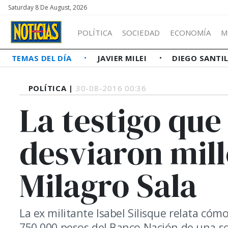
Saturday 8 De August, 2026
POLÍTICA
SOCIEDAD
ECONOMÍA
M
TEMAS DEL DÍA
JAVIER MILEI
DIEGO SANTI
POLÍTICA |
30-08-2016 00:36
La testigo que
desviaron mil
Milagro Sala
La ex militante Isabel Silisque relata cóm
750.000 pesos del Banco Nación de una sol