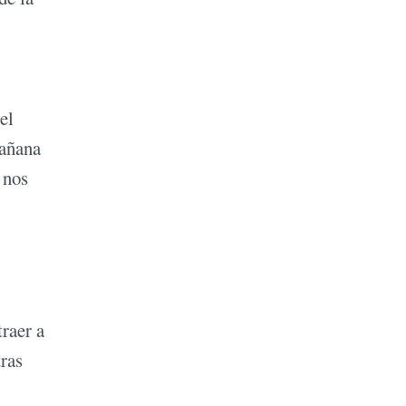
el
mañana
 nos
traer a
tras