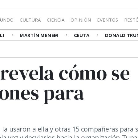
UNDO
CULTURA
CIENCIA
OPINIÓN
EVENTOS
REST
LLI
MARTÍN MENEM
CEUTA
DONALD TRU
 revela cómo se
lones para
o la usaron a ella y otras 15 compañeras para 
a vez y desviarlos hacia la organización Tupa