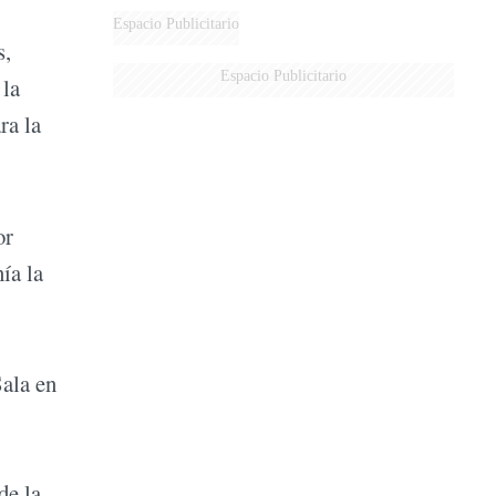
Espacio Publicitario
s,
Espacio Publicitario
 la
ra la
or
ía la
Sala en
de la