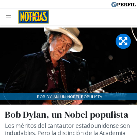
BOB-DYLAN-UN-NOBEL-POPULISTA
Bob Dylan, un Nobel populista
Los méritos del cantautor estadounidense son
indudables. Pero la distinción de la Academia