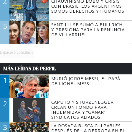
4
CHAUVINISMO BOBO Y CRISIS
CON BRASIL: LOS ARGENTINOS
SOMOS DERECHOS Y HUMANOS
5
SANTILLI SE SUMÓ A BULLRICH
Y PRESIONA PARA LA RENUNCIA
DE VILLARRUEL
Espacio Publicitario
MÁS LEÍDAS DE PERFIL
1
MURIÓ JORGE MESSI, EL PAPÁ
DE LIONEL MESSI
2
CAPUTO Y STURZENEGGER
CREAN UN FONDO PARA
INDEMNIZAR Y “GANAR”
SINDICATOS ALIADOS
3
LA ROSADA BUSCA CULPABLES
DESPUÉS DE LA DERROTA EN EL