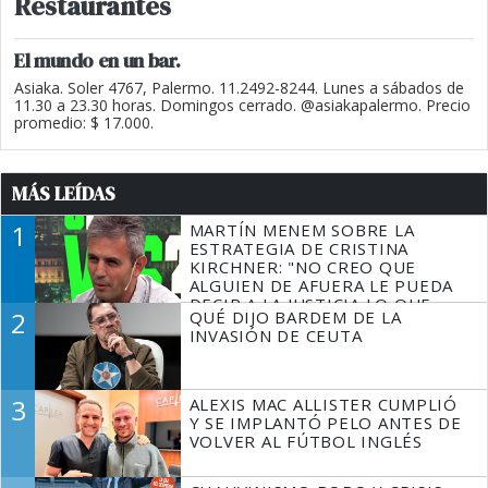
Restaurantes
El mundo en un bar.
Asiaka. Soler 4767, Palermo. 11.2492-8244. Lunes a sábados de
11.30 a 23.30 horas. Domingos cerrado. @asiakapalermo. Precio
promedio: $ 17.000.
MÁS LEÍDAS
1
MARTÍN MENEM SOBRE LA
ESTRATEGIA DE CRISTINA
KIRCHNER: "NO CREO QUE
ALGUIEN DE AFUERA LE PUEDA
DECIR A LA JUSTICIA LO QUE
2
QUÉ DIJO BARDEM DE LA
TIENE QUE HACER"
INVASIÓN DE CEUTA
3
ALEXIS MAC ALLISTER CUMPLIÓ
Y SE IMPLANTÓ PELO ANTES DE
VOLVER AL FÚTBOL INGLÉS