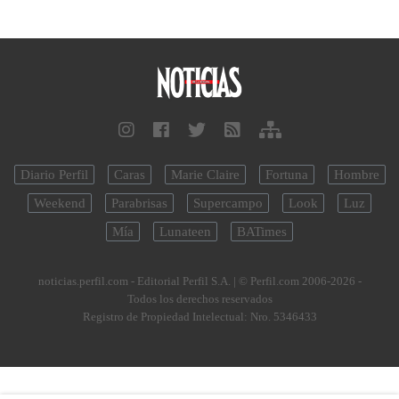
Diario Perfil
Caras
Marie Claire
Fortuna
Hombre
Weekend
Parabrisas
Supercampo
Look
Luz
Mía
Lunateen
BATimes
noticias.perfil.com - Editorial Perfil S.A.
| © Perfil.com 2006-2026 -
Todos los derechos reservados
Registro de Propiedad Intelectual: Nro. 5346433