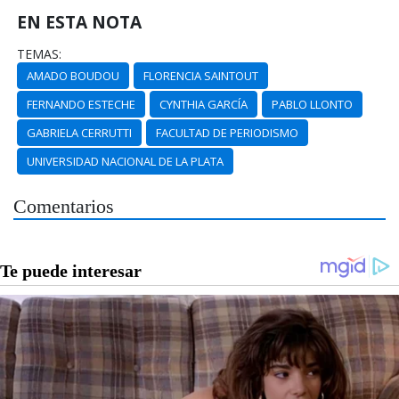
EN ESTA NOTA
TEMAS:
AMADO BOUDOU
FLORENCIA SAINTOUT
FERNANDO ESTECHE
CYNTHIA GARCÍA
PABLO LLONTO
GABRIELA CERRUTTI
FACULTAD DE PERIODISMO
UNIVERSIDAD NACIONAL DE LA PLATA
Comentarios