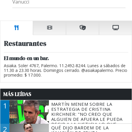
Vanucci
Restaurantes
El mundo en un bar.
Asiaka. Soler 4767, Palermo. 11.2492-8244. Lunes a sábados de
11.30 a 23.30 horas. Domingos cerrado. @asiakapalermo. Precio
promedio: $ 17.000.
MÁS LEÍDAS
1
MARTÍN MENEM SOBRE LA
ESTRATEGIA DE CRISTINA
KIRCHNER: "NO CREO QUE
ALGUIEN DE AFUERA LE PUEDA
DECIR A LA JUSTICIA LO QUE
2
QUÉ DIJO BARDEM DE LA
TIENE QUE HACER"