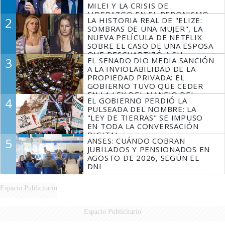
MILEI Y LA CRISIS DE
LIDERAZGO EN EL PERONISMO
2
LA HISTORIA REAL DE "ELIZE:
SOMBRAS DE UNA MUJER", LA
NUEVA PELÍCULA DE NETFLIX
SOBRE EL CASO DE UNA ESPOSA
QUE DESCUARTIZÓ A SU
3
EL SENADO DIO MEDIA SANCIÓN
MARIDO
A LA INVIOLABILIDAD DE LA
PROPIEDAD PRIVADA: EL
GOBIERNO TUVO QUE CEDER
EN LA LEY DEL MANEJO DEL
4
EL GOBIERNO PERDIÓ LA
FUEGO
PULSEADA DEL NOMBRE: LA
"LEY DE TIERRAS" SE IMPUSO
EN TODA LA CONVERSACIÓN
DIGITAL
5
ANSES: CUÁNDO COBRAN
JUBILADOS Y PENSIONADOS EN
AGOSTO DE 2026, SEGÚN EL
DNI
Espacio Publicitario
Espacio Publicitario