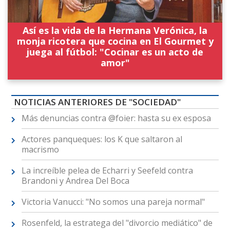
Así es la vida de la Hermana Verónica, la
monja ricotera que cocina en El Gourmet y
juega al fútbol: "Cocinar es un acto de
amor"
NOTICIAS ANTERIORES DE "SOCIEDAD"
Más denuncias contra @foier: hasta su ex esposa
Actores panqueques: los K que saltaron al
macrismo
La increíble pelea de Echarri y Seefeld contra
Brandoni y Andrea Del Boca
Victoria Vanucci: "No somos una pareja normal"
Rosenfeld, la estratega del "divorcio mediático" de