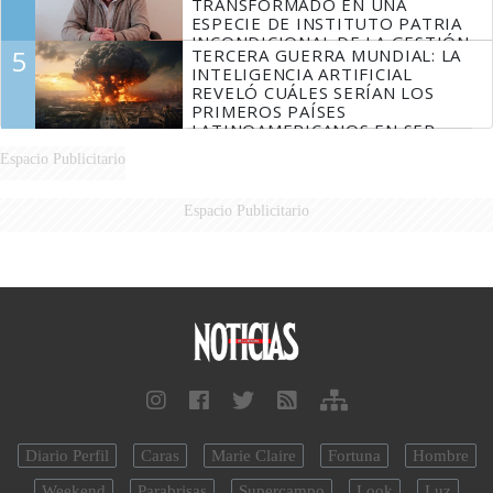
TRANSFORMADO EN UNA
ESPECIE DE INSTITUTO PATRIA
INCONDICIONAL DE LA GESTIÓN
5
TERCERA GUERRA MUNDIAL: LA
DE MILEI"
INTELIGENCIA ARTIFICIAL
REVELÓ CUÁLES SERÍAN LOS
PRIMEROS PAÍSES
LATINOAMERICANOS EN SER
DERROTADOS
Espacio Publicitario
Espacio Publicitario
Diario Perfil
Caras
Marie Claire
Fortuna
Hombre
Weekend
Parabrisas
Supercampo
Look
Luz