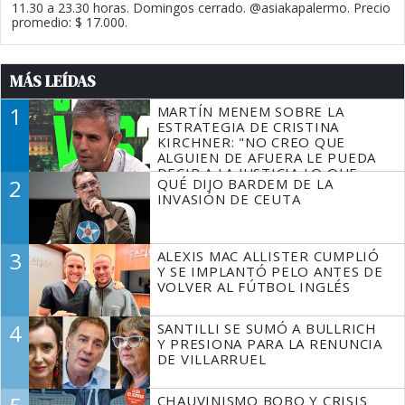
11.30 a 23.30 horas. Domingos cerrado. @asiakapalermo. Precio
promedio: $ 17.000.
MÁS LEÍDAS
1
MARTÍN MENEM SOBRE LA
ESTRATEGIA DE CRISTINA
KIRCHNER: "NO CREO QUE
ALGUIEN DE AFUERA LE PUEDA
DECIR A LA JUSTICIA LO QUE
2
QUÉ DIJO BARDEM DE LA
TIENE QUE HACER"
INVASIÓN DE CEUTA
3
ALEXIS MAC ALLISTER CUMPLIÓ
Y SE IMPLANTÓ PELO ANTES DE
VOLVER AL FÚTBOL INGLÉS
4
SANTILLI SE SUMÓ A BULLRICH
Y PRESIONA PARA LA RENUNCIA
DE VILLARRUEL
CHAUVINISMO BOBO Y CRISIS