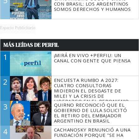
5
CON BRASIL: LOS ARGENTINOS
SOMOS DERECHOS Y HUMANOS
Espacio Publicitario
MÁS LEÍDAS DE PERFIL
1
¡MIRÁ EN VIVO +PERFIL!: UN
CANAL CON GENTE QUE PIENSA
2
ENCUESTA RUMBO A 2027:
CUATRO CONSULTORAS
MIDIERON EL DESGASTE DE
MILEI Y LA CRISIS DE
LIDERAZGO EN EL PERONISMO
3
QUIRNO RECONOCIÓ QUE EL
GOBIERNO DE LULA SOLICITÓ
EL RETIRO DEL EMBAJADOR
ARGENTINO EN BRASIL
4
CACHANOSKY RENUNCIÓ A UNA
FUNDACIÓN PORQUE "SE HA