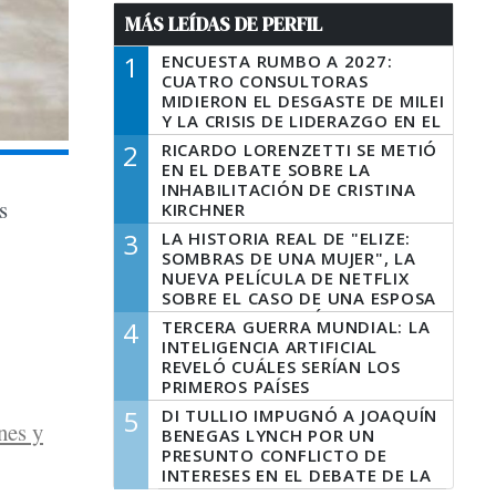
MÁS LEÍDAS DE PERFIL
1
ENCUESTA RUMBO A 2027:
CUATRO CONSULTORAS
MIDIERON EL DESGASTE DE MILEI
Y LA CRISIS DE LIDERAZGO EN EL
PERONISMO
2
RICARDO LORENZETTI SE METIÓ
EN EL DEBATE SOBRE LA
INHABILITACIÓN DE CRISTINA
s
KIRCHNER
3
LA HISTORIA REAL DE "ELIZE:
SOMBRAS DE UNA MUJER", LA
NUEVA PELÍCULA DE NETFLIX
SOBRE EL CASO DE UNA ESPOSA
QUE DESCUARTIZÓ A SU
4
TERCERA GUERRA MUNDIAL: LA
MARIDO
INTELIGENCIA ARTIFICIAL
REVELÓ CUÁLES SERÍAN LOS
PRIMEROS PAÍSES
LATINOAMERICANOS EN SER
5
DI TULLIO IMPUGNÓ A JOAQUÍN
DERROTADOS
nes y
BENEGAS LYNCH POR UN
PRESUNTO CONFLICTO DE
INTERESES EN EL DEBATE DE LA
LEY DE TIERRAS