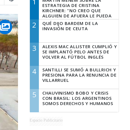
1
MARTÍN MENEM SOBRE LA
ESTRATEGIA DE CRISTINA
KIRCHNER: "NO CREO QUE
ALGUIEN DE AFUERA LE PUEDA
DECIR A LA JUSTICIA LO QUE
2
QUÉ DIJO BARDEM DE LA
TIENE QUE HACER"
INVASIÓN DE CEUTA
3
ALEXIS MAC ALLISTER CUMPLIÓ Y
SE IMPLANTÓ PELO ANTES DE
VOLVER AL FÚTBOL INGLÉS
4
SANTILLI SE SUMÓ A BULLRICH Y
PRESIONA PARA LA RENUNCIA DE
VILLARRUEL
5
CHAUVINISMO BOBO Y CRISIS
CON BRASIL: LOS ARGENTINOS
SOMOS DERECHOS Y HUMANOS
Espacio Publicitario