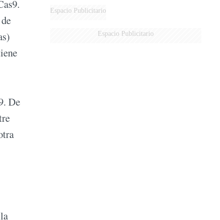
Cas9.
Espacio Publicitario
 de
as)
Espacio Publicitario
tiene
9. De
tre
otra
la