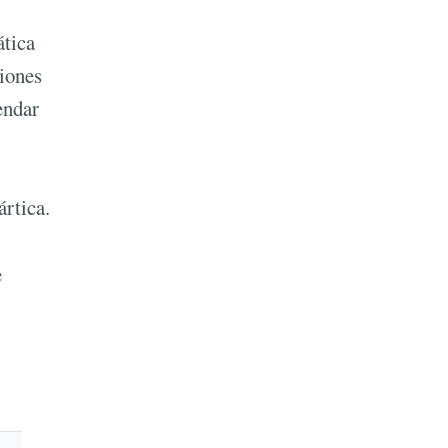
ática
siones
endar
ártica.
e