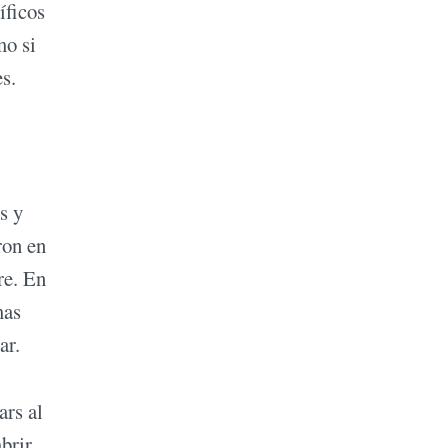
íficos
mo si
s.
s y
ron en
re. En
mas
ar.
ars al
brir