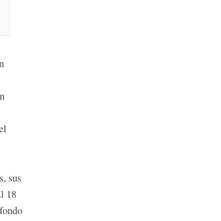
n
ón
el
s, sus
El 18
 fondo