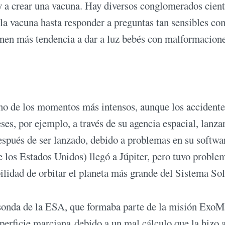
 y a crear una vacuna. Hay diversos conglomerados cient
 la vacuna hasta responder a preguntas tan sensibles co
nen más tendencia a dar a luz bebés con malformacione
uno de los momentos más intensos, aunque los accidente
ses, por ejemplo, a través de su agencia espacial, lanza
espués de ser lanzado, debido a problemas en su softwa
e los Estados Unidos) llegó a Júpiter, pero tuvo proble
bilidad de orbitar el planeta más grande del Sistema Sol
 sonda de la ESA, que formaba parte de la misión ExoM
uperficie marciana debido a un mal cálculo que la hizo a