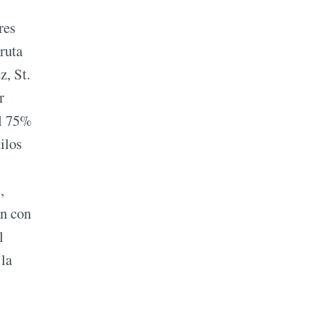
res
ruta
z, St.
r
el 75%
ilos
,
an con
l
 la