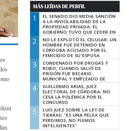
MÁS LEÍDAS DE PERFIL
1
EL SENADO DIO MEDIA SANCIÓN
A LA INVIOLABILIDAD DE LA
PROPIEDAD PRIVADA: EL
GOBIERNO TUVO QUE CEDER EN
LA LEY DEL MANEJO DEL FUEGO
2
NO LE EXPLOTÓ EL CELULAR: UN
HOMBRE FUE DETENIDO EN
CÓRDOBA ACUSADO POR EL
FEMICIDIO DE SU ESPOSA
les
3
CONDENADO POR DROGAS Y
 dos
ROBO, CUANDO SALIÓ DE
PRISIÓN FUE BECARIO
como
MUNICIPAL Y EMPLEADO DE
SENAF
4
GUILLERMO ARIAS, JUEZ
ELECTORAL DE CÓRDOBA: NO
CESA LA POLÉMICA POR EL
CONCURSO
ikini
5
LUIS JUEZ SOBRE LA LEY DE
TIERRAS: "ES UNA PELEA QUE
tes
PERDIMOS, NO FUIMOS
INTELIGENTES"
dan