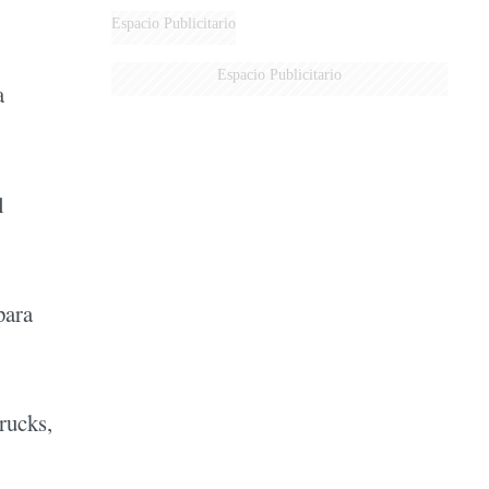
Espacio Publicitario
Espacio Publicitario
a
l
para
rucks,