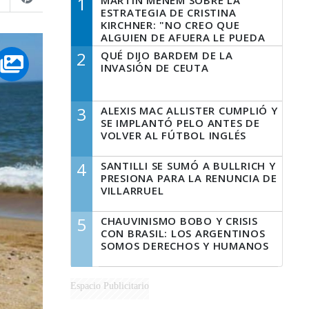
1
MARTÍN MENEM SOBRE LA
ESTRATEGIA DE CRISTINA
KIRCHNER: "NO CREO QUE
ALGUIEN DE AFUERA LE PUEDA
DECIR A LA JUSTICIA LO QUE
2
QUÉ DIJO BARDEM DE LA
TIENE QUE HACER"
INVASIÓN DE CEUTA
3
ALEXIS MAC ALLISTER CUMPLIÓ Y
SE IMPLANTÓ PELO ANTES DE
VOLVER AL FÚTBOL INGLÉS
4
SANTILLI SE SUMÓ A BULLRICH Y
PRESIONA PARA LA RENUNCIA DE
VILLARRUEL
5
CHAUVINISMO BOBO Y CRISIS
CON BRASIL: LOS ARGENTINOS
SOMOS DERECHOS Y HUMANOS
Espacio Publicitario