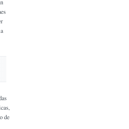
án
hes
er
la
das
icas,
do de