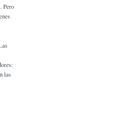
. Pero
ienes
 Las
dores:
n las