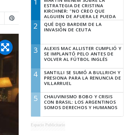
1
MARTÍN MENEM SOBRE LA
ESTRATEGIA DE CRISTINA
KIRCHNER: "NO CREO QUE
ALGUIEN DE AFUERA LE PUEDA
DECIR A LA JUSTICIA LO QUE
2
QUÉ DIJO BARDEM DE LA
TIENE QUE HACER"
INVASIÓN DE CEUTA
3
ALEXIS MAC ALLISTER CUMPLIÓ Y
SE IMPLANTÓ PELO ANTES DE
VOLVER AL FÚTBOL INGLÉS
4
SANTILLI SE SUMÓ A BULLRICH Y
PRESIONA PARA LA RENUNCIA DE
VILLARRUEL
5
CHAUVINISMO BOBO Y CRISIS
CON BRASIL: LOS ARGENTINOS
SOMOS DERECHOS Y HUMANOS
Espacio Publicitario