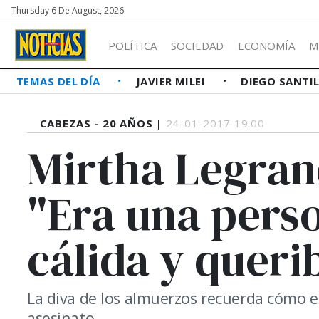
Thursday 6 De August, 2026
POLÍTICA
SOCIEDAD
ECONOMÍA
M
TEMAS DEL DÍA
JAVIER MILEI
DIEGO SANTI
CABEZAS - 20 AÑOS |
24-01-2017 19:00
Mirtha Legran
"Era una pers
cálida y queri
La diva de los almuerzos recuerda cómo er
asesinato.