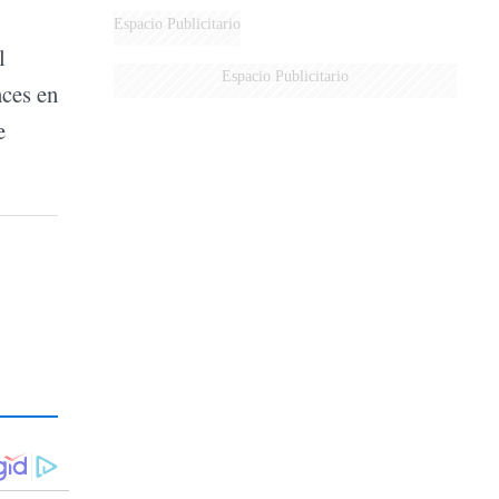
DERROTADOS
Espacio Publicitario
l
Espacio Publicitario
nces en
e