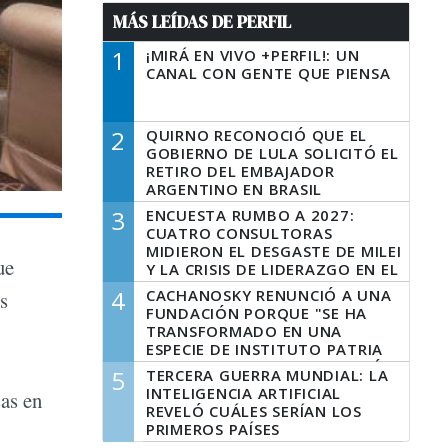
MÁS LEÍDAS DE PERFIL
1
¡MIRÁ EN VIVO +PERFIL!: UN
CANAL CON GENTE QUE PIENSA
2
QUIRNO RECONOCIÓ QUE EL
GOBIERNO DE LULA SOLICITÓ EL
RETIRO DEL EMBAJADOR
ARGENTINO EN BRASIL
3
ENCUESTA RUMBO A 2027:
CUATRO CONSULTORAS
MIDIERON EL DESGASTE DE MILEI
ue
Y LA CRISIS DE LIDERAZGO EN EL
PERONISMO
4
CACHANOSKY RENUNCIÓ A UNA
s
FUNDACIÓN PORQUE "SE HA
TRANSFORMADO EN UNA
ESPECIE DE INSTITUTO PATRIA
INCONDICIONAL DE LA GESTIÓN
5
TERCERA GUERRA MUNDIAL: LA
DE MILEI"
INTELIGENCIA ARTIFICIAL
sas en
REVELÓ CUÁLES SERÍAN LOS
PRIMEROS PAÍSES
LATINOAMERICANOS EN SER