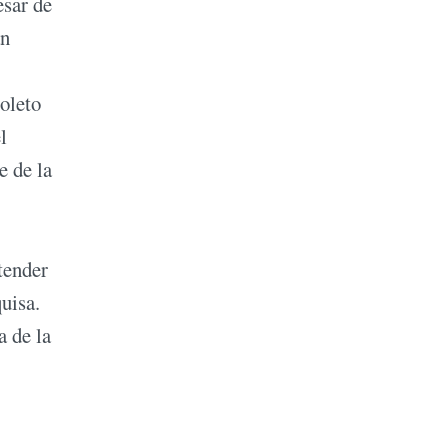
esar de
an
oleto
l
e de la
tender
uisa.
a de la