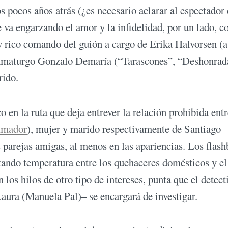
s pocos años atrás (¿es necesario aclarar al espectador
 va engarzando el amor y la infidelidad, por un lado, co
 y rico comando del guión a cargo de Erika Halvorsen (
l dramaturgo Gonzalo Demaría (“Tarascones”, “Deshonrad
rido.
 en la ruta que deja entrever la relación prohibida entr
Amador
), mujer y marido respectivamente de Santiago
s parejas amigas, al menos en las apariencias. Los flas
tando temperatura entre los quehaceres domésticos y el
s hilos de otro tipo de intereses, punta que el detect
ura (Manuela Pal)– se encargará de investigar.