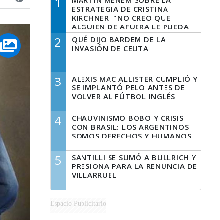
1
MARTÍN MENEM SOBRE LA
ESTRATEGIA DE CRISTINA
KIRCHNER: "NO CREO QUE
ALGUIEN DE AFUERA LE PUEDA
DECIR A LA JUSTICIA LO QUE
2
QUÉ DIJO BARDEM DE LA
TIENE QUE HACER"
INVASIÓN DE CEUTA
3
ALEXIS MAC ALLISTER CUMPLIÓ Y
SE IMPLANTÓ PELO ANTES DE
VOLVER AL FÚTBOL INGLÉS
4
CHAUVINISMO BOBO Y CRISIS
CON BRASIL: LOS ARGENTINOS
SOMOS DERECHOS Y HUMANOS
5
SANTILLI SE SUMÓ A BULLRICH Y
PRESIONA PARA LA RENUNCIA DE
VILLARRUEL
Espacio Publicitario