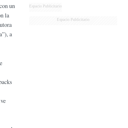
 con un
Espacio Publicitario
n la
Espacio Publicitario
autora
a”), a
e
hbacks
ive