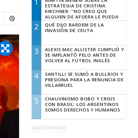
1
MARTÍN MENEM SOBRE LA
ESTRATEGIA DE CRISTINA
KIRCHNER: "NO CREO QUE
ALGUIEN DE AFUERA LE PUEDA
DECIR A LA JUSTICIA LO QUE
2
QUÉ DIJO BARDEM DE LA
TIENE QUE HACER"
INVASIÓN DE CEUTA
3
ALEXIS MAC ALLISTER CUMPLIÓ Y
SE IMPLANTÓ PELO ANTES DE
VOLVER AL FÚTBOL INGLÉS
4
SANTILLI SE SUMÓ A BULLRICH Y
PRESIONA PARA LA RENUNCIA DE
VILLARRUEL
5
CHAUVINISMO BOBO Y CRISIS
CON BRASIL: LOS ARGENTINOS
SOMOS DERECHOS Y HUMANOS
Espacio Publicitario