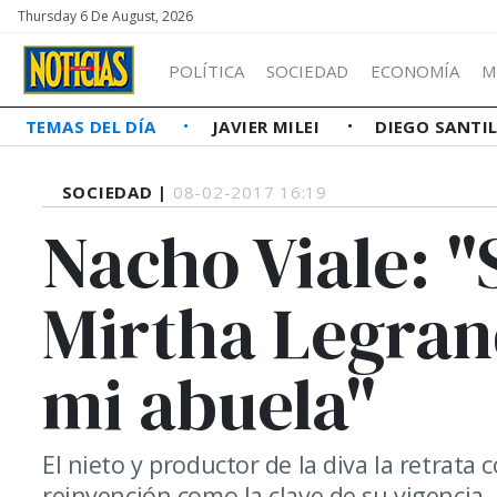
Thursday 6 De August, 2026
POLÍTICA
SOCIEDAD
ECONOMÍA
M
TEMAS DEL DÍA
JAVIER MILEI
DIEGO SANTI
SOCIEDAD |
08-02-2017 16:19
Nacho Viale: "
Mirtha Legran
mi abuela"
El nieto y productor de la diva la retrata
reinvención como la clave de su vigencia.