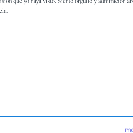
isión que yo haya visto. Siento orgullo y admiración ab
ela.