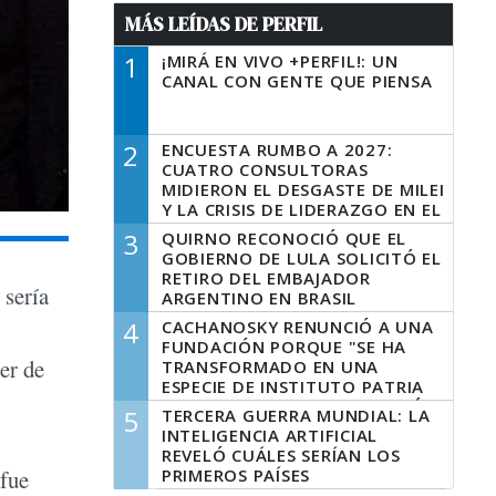
MÁS LEÍDAS DE PERFIL
1
¡MIRÁ EN VIVO +PERFIL!: UN
CANAL CON GENTE QUE PIENSA
2
ENCUESTA RUMBO A 2027:
CUATRO CONSULTORAS
MIDIERON EL DESGASTE DE MILEI
Y LA CRISIS DE LIDERAZGO EN EL
PERONISMO
3
QUIRNO RECONOCIÓ QUE EL
GOBIERNO DE LULA SOLICITÓ EL
RETIRO DEL EMBAJADOR
 sería
ARGENTINO EN BRASIL
4
CACHANOSKY RENUNCIÓ A UNA
FUNDACIÓN PORQUE "SE HA
er de
TRANSFORMADO EN UNA
ESPECIE DE INSTITUTO PATRIA
INCONDICIONAL DE LA GESTIÓN
5
TERCERA GUERRA MUNDIAL: LA
DE MILEI"
INTELIGENCIA ARTIFICIAL
REVELÓ CUÁLES SERÍAN LOS
PRIMEROS PAÍSES
 fue
LATINOAMERICANOS EN SER