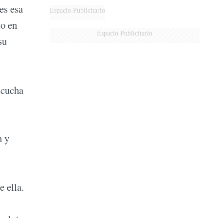
es esa
DERROTADOS
Espacio Publicitario
do en
Espacio Publicitario
su
scucha
n y
 ella.