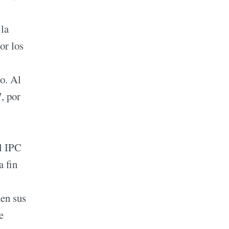
 la
or los
o. Al
, por
el IPC
a fin
cen sus
e