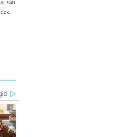
sí van
edes.