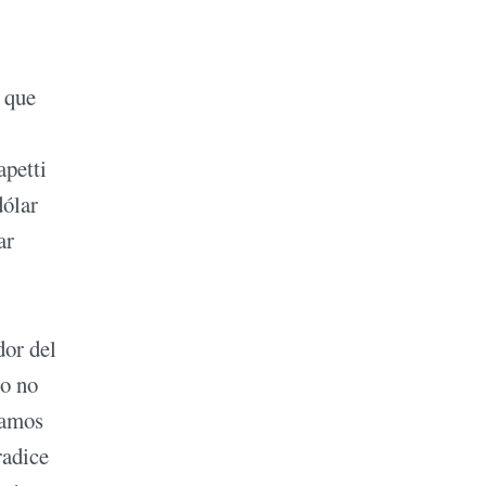
l que
apetti
dólar
ar
dor del
zo no
tamos
radice