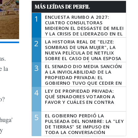
MÁS LEÍDAS DE PERFIL
1
ENCUESTA RUMBO A 2027:
CUATRO CONSULTORAS
MIDIERON EL DESGASTE DE MILEI
Y LA CRISIS DE LIDERAZGO EN EL
PERONISMO
2
LA HISTORIA REAL DE "ELIZE:
SOMBRAS DE UNA MUJER", LA
NUEVA PELÍCULA DE NETFLIX
as.
SOBRE EL CASO DE UNA ESPOSA
QUE DESCUARTIZÓ A SU
3
EL SENADO DIO MEDIA SANCIÓN
e la
MARIDO
A LA INVIOLABILIDAD DE LA
PROPIEDAD PRIVADA: EL
GOBIERNO TUVO QUE CEDER EN
LA LEY DEL MANEJO DEL FUEGO
4
LEY DE PROPIEDAD PRIVADA:
QUÉ SENADORES VOTARON A
o?
FAVOR Y CUÁLES EN CONTRA
5
EL GOBIERNO PERDIÓ LA
huga'
PULSEADA DEL NOMBRE: LA "LEY
DE TIERRAS" SE IMPUSO EN
 y
TODA LA CONVERSACIÓN
DIGITAL