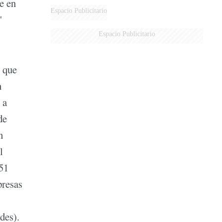
e en
Espacio Publicitario
'
Espacio Publicitario
l que
n
 a
de
n
l
951
presas
des).