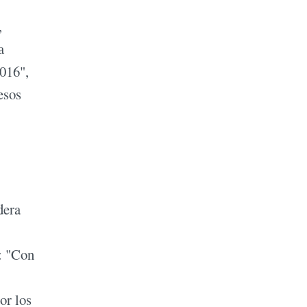
,
a
2016",
esos
dera
a: "Con
or los