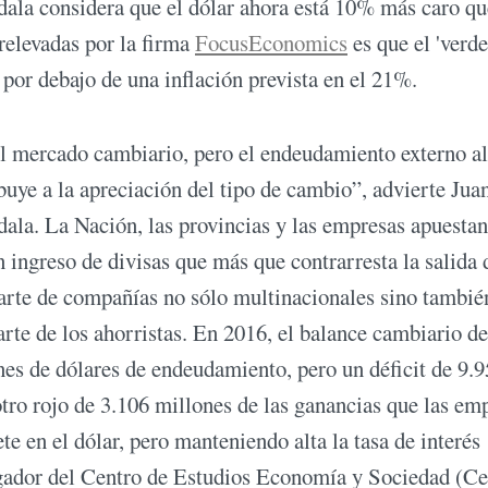
ala considera que el dólar ahora está 10% más caro qu
relevadas por la firma
FocusEconomics
es que el 'verde
por debajo de una inflación prevista en el 21%.
el mercado cambiario, pero el endeudamiento externo a
ribuye a la apreciación del tipo de cambio”, advierte Jua
ala. La Nación, las provincias y las empresas apuestan
n ingreso de divisas que más que contrarresta la salida 
 parte de compañías no sólo multinacionales sino tambié
rte de los ahorristas. En 2016, el balance cambiario de
es de dólares de endeudamiento, pero un déficit de 9.
tro rojo de 3.106 millones de las ganancias que las em
e en el dólar, pero manteniendo alta la tasa de interés
tigador del Centro de Estudios Economía y Sociedad (Ce