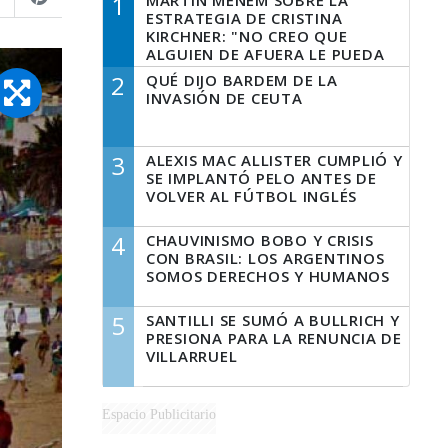
1
MARTÍN MENEM SOBRE LA
ESTRATEGIA DE CRISTINA
KIRCHNER: "NO CREO QUE
ALGUIEN DE AFUERA LE PUEDA
DECIR A LA JUSTICIA LO QUE
2
QUÉ DIJO BARDEM DE LA
TIENE QUE HACER"
INVASIÓN DE CEUTA
3
ALEXIS MAC ALLISTER CUMPLIÓ Y
SE IMPLANTÓ PELO ANTES DE
VOLVER AL FÚTBOL INGLÉS
4
CHAUVINISMO BOBO Y CRISIS
CON BRASIL: LOS ARGENTINOS
SOMOS DERECHOS Y HUMANOS
5
SANTILLI SE SUMÓ A BULLRICH Y
PRESIONA PARA LA RENUNCIA DE
VILLARRUEL
Espacio Publicitario