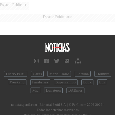
Espacio Publicitario
Espacio Publicitario
Diario Perfil
Caras
Marie Claire
Fortuna
Hombre
Weekend
Parabrisas
Supercampo
Look
Luz
Mía
Lunateen
BATimes
noticias.perfil.com - Editorial Perfil S.A.
| © Perfil.com 2006-2026 -
Todos los derechos reservados
Registro de Propiedad Intelectual: Nro. 5346433