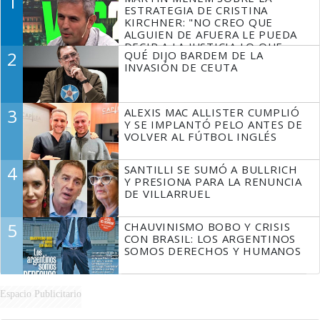
1
ESTRATEGIA DE CRISTINA
KIRCHNER: "NO CREO QUE
ALGUIEN DE AFUERA LE PUEDA
DECIR A LA JUSTICIA LO QUE
2
QUÉ DIJO BARDEM DE LA
TIENE QUE HACER"
INVASIÓN DE CEUTA
3
ALEXIS MAC ALLISTER CUMPLIÓ
Y SE IMPLANTÓ PELO ANTES DE
VOLVER AL FÚTBOL INGLÉS
4
SANTILLI SE SUMÓ A BULLRICH
Y PRESIONA PARA LA RENUNCIA
DE VILLARRUEL
5
CHAUVINISMO BOBO Y CRISIS
CON BRASIL: LOS ARGENTINOS
SOMOS DERECHOS Y HUMANOS
Espacio Publicitario