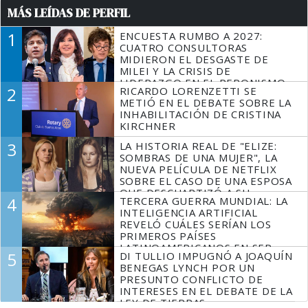
MÁS LEÍDAS DE PERFIL
1
ENCUESTA RUMBO A 2027:
CUATRO CONSULTORAS
MIDIERON EL DESGASTE DE
MILEI Y LA CRISIS DE
LIDERAZGO EN EL PERONISMO
2
RICARDO LORENZETTI SE
METIÓ EN EL DEBATE SOBRE LA
INHABILITACIÓN DE CRISTINA
KIRCHNER
3
LA HISTORIA REAL DE "ELIZE:
SOMBRAS DE UNA MUJER", LA
NUEVA PELÍCULA DE NETFLIX
SOBRE EL CASO DE UNA ESPOSA
QUE DESCUARTIZÓ A SU
4
TERCERA GUERRA MUNDIAL: LA
MARIDO
INTELIGENCIA ARTIFICIAL
REVELÓ CUÁLES SERÍAN LOS
PRIMEROS PAÍSES
LATINOAMERICANOS EN SER
5
DI TULLIO IMPUGNÓ A JOAQUÍN
DERROTADOS
BENEGAS LYNCH POR UN
PRESUNTO CONFLICTO DE
INTERESES EN EL DEBATE DE LA
LEY DE TIERRAS