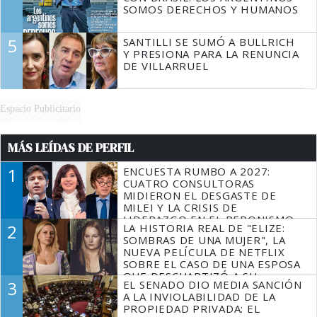
SOMOS DERECHOS Y HUMANOS
5
SANTILLI SE SUMÓ A BULLRICH
Y PRESIONA PARA LA RENUNCIA
DE VILLARRUEL
Espacio Publicitario
MÁS LEÍDAS DE PERFIL
1
ENCUESTA RUMBO A 2027:
CUATRO CONSULTORAS
MIDIERON EL DESGASTE DE
MILEI Y LA CRISIS DE
LIDERAZGO EN EL PERONISMO
2
LA HISTORIA REAL DE "ELIZE:
SOMBRAS DE UNA MUJER", LA
NUEVA PELÍCULA DE NETFLIX
SOBRE EL CASO DE UNA ESPOSA
QUE DESCUARTIZÓ A SU
3
EL SENADO DIO MEDIA SANCIÓN
MARIDO
A LA INVIOLABILIDAD DE LA
PROPIEDAD PRIVADA: EL