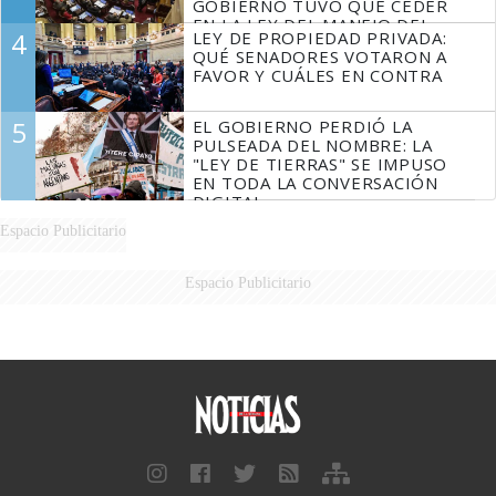
GOBIERNO TUVO QUE CEDER
EN LA LEY DEL MANEJO DEL
4
LEY DE PROPIEDAD PRIVADA:
FUEGO
QUÉ SENADORES VOTARON A
FAVOR Y CUÁLES EN CONTRA
5
EL GOBIERNO PERDIÓ LA
PULSEADA DEL NOMBRE: LA
"LEY DE TIERRAS" SE IMPUSO
EN TODA LA CONVERSACIÓN
DIGITAL
Espacio Publicitario
Espacio Publicitario