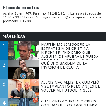
El mundo en un bar.
Asiaka. Soler 4767, Palermo. 11.2492-8244. Lunes a sábados de
11.30 a 23.30 horas. Domingos cerrado. @asiakapalermo. Precio
promedio: $ 17.000.
MÁS LEÍDAS
1
MARTÍN MENEM SOBRE LA
ESTRATEGIA DE CRISTINA
KIRCHNER: "NO CREO QUE
ALGUIEN DE AFUERA LE PUEDA
DECIR A LA JUSTICIA LO QUE
2
QUÉ DIJO BARDEM DE LA
TIENE QUE HACER"
INVASIÓN DE CEUTA
3
ALEXIS MAC ALLISTER CUMPLIÓ
Y SE IMPLANTÓ PELO ANTES DE
VOLVER AL FÚTBOL INGLÉS
4
CHAUVINISMO BOBO Y CRISIS
CON BRASIL: LOS ARGENTINOS