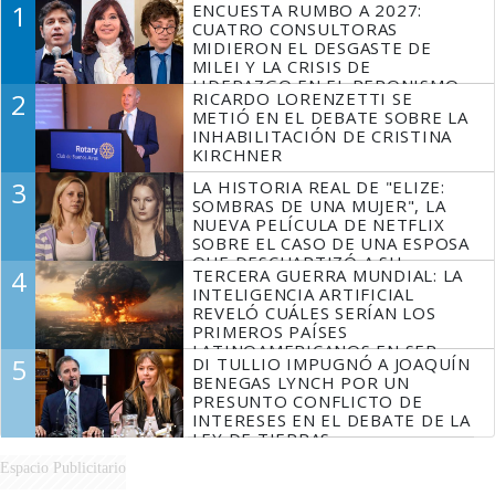
1
ENCUESTA RUMBO A 2027:
CUATRO CONSULTORAS
MIDIERON EL DESGASTE DE
MILEI Y LA CRISIS DE
LIDERAZGO EN EL PERONISMO
2
RICARDO LORENZETTI SE
METIÓ EN EL DEBATE SOBRE LA
INHABILITACIÓN DE CRISTINA
KIRCHNER
3
LA HISTORIA REAL DE "ELIZE:
SOMBRAS DE UNA MUJER", LA
NUEVA PELÍCULA DE NETFLIX
SOBRE EL CASO DE UNA ESPOSA
QUE DESCUARTIZÓ A SU
4
TERCERA GUERRA MUNDIAL: LA
MARIDO
INTELIGENCIA ARTIFICIAL
REVELÓ CUÁLES SERÍAN LOS
PRIMEROS PAÍSES
LATINOAMERICANOS EN SER
5
DI TULLIO IMPUGNÓ A JOAQUÍN
DERROTADOS
BENEGAS LYNCH POR UN
PRESUNTO CONFLICTO DE
INTERESES EN EL DEBATE DE LA
LEY DE TIERRAS
Espacio Publicitario