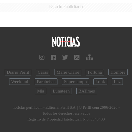
Espacio Publicitario
Diario Perfil
Caras
Marie Claire
Fortuna
Hombre
Weekend
Parabrisas
Supercampo
Look
Luz
Mía
Lunateen
BATimes
noticias.perfil.com - Editorial Perfil S.A.
| © Perfil.com 2006-2026 -
Todos los derechos reservados
Registro de Propiedad Intelectual: Nro. 5346433