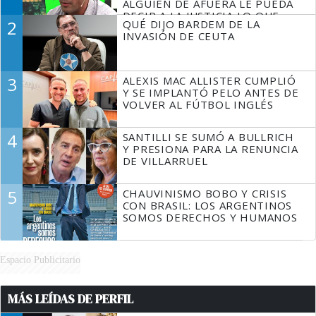
ALGUIEN DE AFUERA LE PUEDA
DECIR A LA JUSTICIA LO QUE
2
QUÉ DIJO BARDEM DE LA
TIENE QUE HACER"
INVASIÓN DE CEUTA
3
ALEXIS MAC ALLISTER CUMPLIÓ
Y SE IMPLANTÓ PELO ANTES DE
VOLVER AL FÚTBOL INGLÉS
4
SANTILLI SE SUMÓ A BULLRICH
Y PRESIONA PARA LA RENUNCIA
DE VILLARRUEL
5
CHAUVINISMO BOBO Y CRISIS
CON BRASIL: LOS ARGENTINOS
SOMOS DERECHOS Y HUMANOS
Espacio Publicitario
MÁS LEÍDAS DE PERFIL