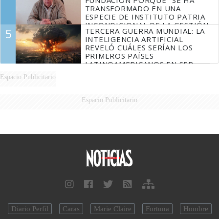
FUNDACIÓN PORQUE "SE HA
TRANSFORMADO EN UNA
ESPECIE DE INSTITUTO PATRIA
INCONDICIONAL DE LA GESTIÓN
5
TERCERA GUERRA MUNDIAL: LA
DE MILEI"
INTELIGENCIA ARTIFICIAL
REVELÓ CUÁLES SERÍAN LOS
PRIMEROS PAÍSES
LATINOAMERICANOS EN SER
DERROTADOS
Espacio Publicitario
Espacio Publicitario
Diario Perfil
Caras
Marie Claire
Fortuna
Hombre