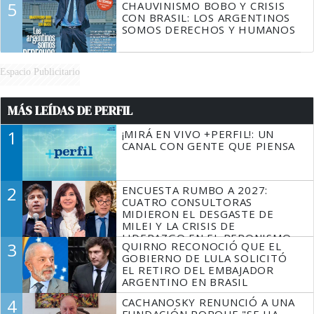
5
CHAUVINISMO BOBO Y CRISIS
CON BRASIL: LOS ARGENTINOS
SOMOS DERECHOS Y HUMANOS
Espacio Publicitario
MÁS LEÍDAS DE PERFIL
1
¡MIRÁ EN VIVO +PERFIL!: UN
CANAL CON GENTE QUE PIENSA
2
ENCUESTA RUMBO A 2027:
CUATRO CONSULTORAS
MIDIERON EL DESGASTE DE
MILEI Y LA CRISIS DE
LIDERAZGO EN EL PERONISMO
3
QUIRNO RECONOCIÓ QUE EL
GOBIERNO DE LULA SOLICITÓ
EL RETIRO DEL EMBAJADOR
ARGENTINO EN BRASIL
4
CACHANOSKY RENUNCIÓ A UNA