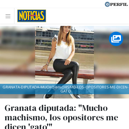
GRANATA-DIPUTADA-MUCHO-MACHISMO-LOS-OPOSITORES-ME-DICEN-
GATO
Granata diputada: "Mucho
machismo, los opositores me
dicen 'gato'"