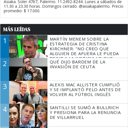
Asiaka. Soler 4767, Palermo. 11.2492-8244. Lunes a sábados de
11.30 a 23.30 horas. Domingos cerrado. @asiakapalermo. Precio
promedio: $ 17.000.
MÁS LEÍDAS
1
MARTÍN MENEM SOBRE LA
ESTRATEGIA DE CRISTINA
KIRCHNER: "NO CREO QUE
ALGUIEN DE AFUERA LE PUEDA
DECIR A LA JUSTICIA LO QUE
2
QUÉ DIJO BARDEM DE LA
TIENE QUE HACER"
INVASIÓN DE CEUTA
3
ALEXIS MAC ALLISTER CUMPLIÓ
Y SE IMPLANTÓ PELO ANTES DE
VOLVER AL FÚTBOL INGLÉS
4
SANTILLI SE SUMÓ A BULLRICH
Y PRESIONA PARA LA RENUNCIA
DE VILLARRUEL