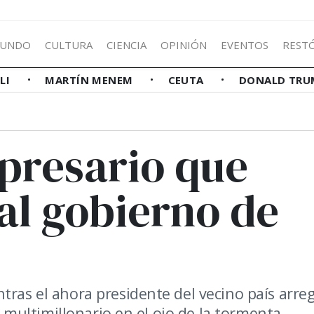
UNDO
CULTURA
CIENCIA
OPINIÓN
EVENTOS
REST
LLI
MARTÍN MENEM
CEUTA
DONALD TRU
mpresario que
al gobierno de
tras el ahora presidente del vecino país arre
un multimillonario en el ojo de la tormenta.