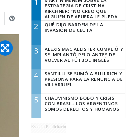
1
MARTÍN MENEM SOBRE LA
ESTRATEGIA DE CRISTINA
KIRCHNER: "NO CREO QUE
ALGUIEN DE AFUERA LE PUEDA
DECIR A LA JUSTICIA LO QUE
2
QUÉ DIJO BARDEM DE LA
TIENE QUE HACER"
INVASIÓN DE CEUTA
3
ALEXIS MAC ALLISTER CUMPLIÓ Y
SE IMPLANTÓ PELO ANTES DE
VOLVER AL FÚTBOL INGLÉS
4
SANTILLI SE SUMÓ A BULLRICH Y
PRESIONA PARA LA RENUNCIA DE
VILLARRUEL
5
CHAUVINISMO BOBO Y CRISIS
CON BRASIL: LOS ARGENTINOS
SOMOS DERECHOS Y HUMANOS
Espacio Publicitario