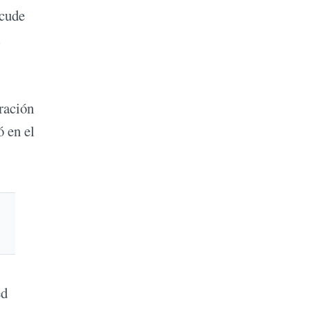
acude
l
ración
 en el
ed