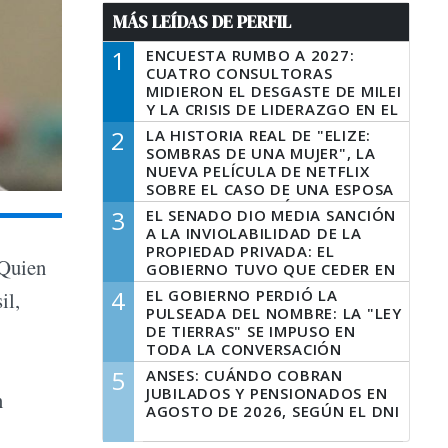
MÁS LEÍDAS DE PERFIL
1
ENCUESTA RUMBO A 2027:
CUATRO CONSULTORAS
MIDIERON EL DESGASTE DE MILEI
Y LA CRISIS DE LIDERAZGO EN EL
PERONISMO
2
LA HISTORIA REAL DE "ELIZE:
SOMBRAS DE UNA MUJER", LA
NUEVA PELÍCULA DE NETFLIX
SOBRE EL CASO DE UNA ESPOSA
QUE DESCUARTIZÓ A SU
3
EL SENADO DIO MEDIA SANCIÓN
MARIDO
A LA INVIOLABILIDAD DE LA
PROPIEDAD PRIVADA: EL
 Quien
GOBIERNO TUVO QUE CEDER EN
LA LEY DEL MANEJO DEL FUEGO
4
EL GOBIERNO PERDIÓ LA
il,
PULSEADA DEL NOMBRE: LA "LEY
DE TIERRAS" SE IMPUSO EN
TODA LA CONVERSACIÓN
DIGITAL
5
ANSES: CUÁNDO COBRAN
JUBILADOS Y PENSIONADOS EN
n
AGOSTO DE 2026, SEGÚN EL DNI