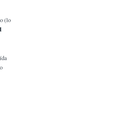
o (lo
l
ída
ro