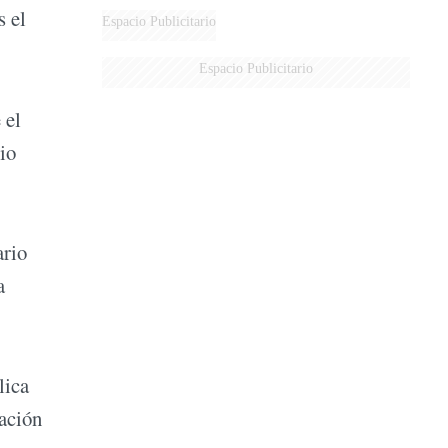
s el
Espacio Publicitario
Espacio Publicitario
 el
io
ario
a
lica
ación