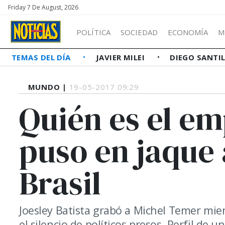
Friday 7 De August, 2026
POLÍTICA
SOCIEDAD
ECONOMÍA
M
TEMAS DEL DÍA
JAVIER MILEI
DIEGO SANTI
MUNDO |
19-05-2017 09:29
Quién es el e
puso en jaque 
Brasil
Joesley Batista grabó a Michel Temer mien
el silencio de políticos presos. Perfil de 