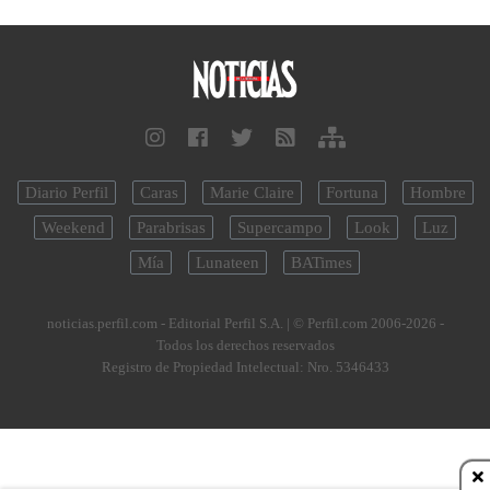
Diario Perfil
Caras
Marie Claire
Fortuna
Hombre
Weekend
Parabrisas
Supercampo
Look
Luz
Mía
Lunateen
BATimes
noticias.perfil.com - Editorial Perfil S.A.
| © Perfil.com 2006-2026 -
Todos los derechos reservados
Registro de Propiedad Intelectual: Nro. 5346433