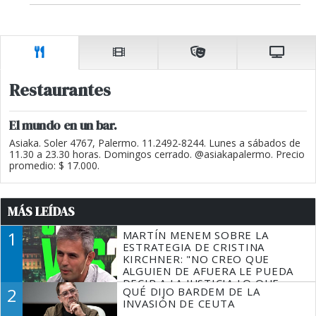
Restaurantes
El mundo en un bar.
Asiaka. Soler 4767, Palermo. 11.2492-8244. Lunes a sábados de
11.30 a 23.30 horas. Domingos cerrado. @asiakapalermo. Precio
promedio: $ 17.000.
MÁS LEÍDAS
1
MARTÍN MENEM SOBRE LA
ESTRATEGIA DE CRISTINA
KIRCHNER: "NO CREO QUE
ALGUIEN DE AFUERA LE PUEDA
DECIR A LA JUSTICIA LO QUE
2
QUÉ DIJO BARDEM DE LA
TIENE QUE HACER"
INVASIÓN DE CEUTA