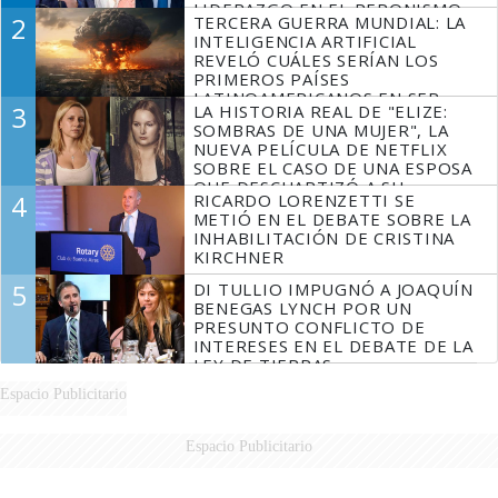
LIDERAZGO EN EL PERONISMO
2
TERCERA GUERRA MUNDIAL: LA
INTELIGENCIA ARTIFICIAL
REVELÓ CUÁLES SERÍAN LOS
PRIMEROS PAÍSES
LATINOAMERICANOS EN SER
3
LA HISTORIA REAL DE "ELIZE:
DERROTADOS
SOMBRAS DE UNA MUJER", LA
NUEVA PELÍCULA DE NETFLIX
SOBRE EL CASO DE UNA ESPOSA
QUE DESCUARTIZÓ A SU
4
RICARDO LORENZETTI SE
MARIDO
METIÓ EN EL DEBATE SOBRE LA
INHABILITACIÓN DE CRISTINA
KIRCHNER
5
DI TULLIO IMPUGNÓ A JOAQUÍN
BENEGAS LYNCH POR UN
PRESUNTO CONFLICTO DE
INTERESES EN EL DEBATE DE LA
LEY DE TIERRAS
Espacio Publicitario
Espacio Publicitario