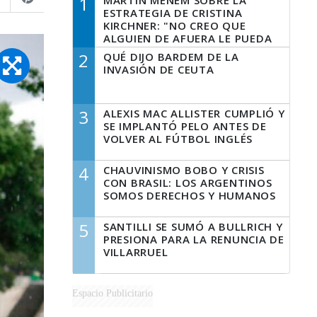
1
MARTÍN MENEM SOBRE LA
ESTRATEGIA DE CRISTINA
KIRCHNER: "NO CREO QUE
ALGUIEN DE AFUERA LE PUEDA
DECIR A LA JUSTICIA LO QUE
2
QUÉ DIJO BARDEM DE LA
TIENE QUE HACER"
INVASIÓN DE CEUTA
3
ALEXIS MAC ALLISTER CUMPLIÓ Y
SE IMPLANTÓ PELO ANTES DE
VOLVER AL FÚTBOL INGLÉS
4
CHAUVINISMO BOBO Y CRISIS
CON BRASIL: LOS ARGENTINOS
SOMOS DERECHOS Y HUMANOS
5
SANTILLI SE SUMÓ A BULLRICH Y
PRESIONA PARA LA RENUNCIA DE
VILLARRUEL
Espacio Publicitario