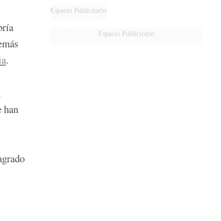
AÉREA
Espacio Publicitario
bría
Espacio Publicitario
demás
ia
.
a
e han
sagrado