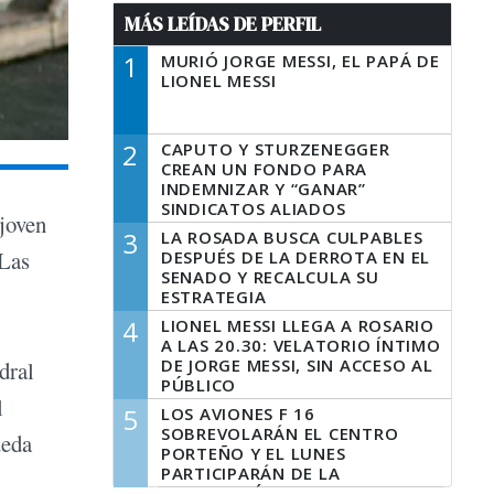
MÁS LEÍDAS DE PERFIL
1
MURIÓ JORGE MESSI, EL PAPÁ DE
LIONEL MESSI
2
CAPUTO Y STURZENEGGER
CREAN UN FONDO PARA
INDEMNIZAR Y “GANAR”
SINDICATOS ALIADOS
 joven
3
LA ROSADA BUSCA CULPABLES
 Las
DESPUÉS DE LA DERROTA EN EL
SENADO Y RECALCULA SU
ESTRATEGIA
4
LIONEL MESSI LLEGA A ROSARIO
A LAS 20.30: VELATORIO ÍNTIMO
DE JORGE MESSI, SIN ACCESO AL
dral
PÚBLICO
l
5
LOS AVIONES F 16
SOBREVOLARÁN EL CENTRO
ueda
PORTEÑO Y EL LUNES
PARTICIPARÁN DE LA
CELEBRACIÓN DE LA FUERZA