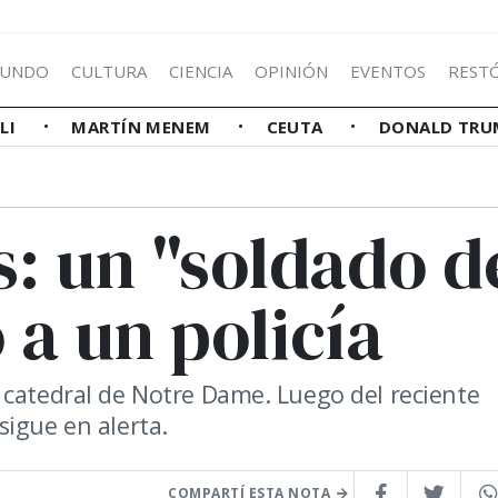
UNDO
CULTURA
CIENCIA
OPINIÓN
EVENTOS
REST
LLI
MARTÍN MENEM
CEUTA
DONALD TRU
s: un "soldado d
 a un policía
 catedral de Notre Dame. Luego del reciente
sigue en alerta.
COMPARTÍ ESTA NOTA