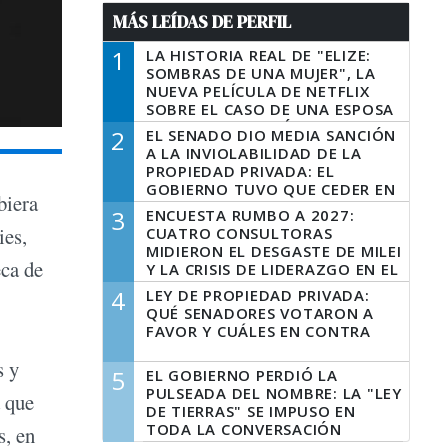
MÁS LEÍDAS DE PERFIL
1
LA HISTORIA REAL DE "ELIZE:
SOMBRAS DE UNA MUJER", LA
NUEVA PELÍCULA DE NETFLIX
SOBRE EL CASO DE UNA ESPOSA
QUE DESCUARTIZÓ A SU
2
EL SENADO DIO MEDIA SANCIÓN
MARIDO
A LA INVIOLABILIDAD DE LA
PROPIEDAD PRIVADA: EL
GOBIERNO TUVO QUE CEDER EN
biera
LA LEY DEL MANEJO DEL FUEGO
3
ENCUESTA RUMBO A 2027:
ies,
CUATRO CONSULTORAS
MIDIERON EL DESGASTE DE MILEI
eca de
Y LA CRISIS DE LIDERAZGO EN EL
PERONISMO
4
LEY DE PROPIEDAD PRIVADA:
QUÉ SENADORES VOTARON A
FAVOR Y CUÁLES EN CONTRA
s y
5
EL GOBIERNO PERDIÓ LA
PULSEADA DEL NOMBRE: LA "LEY
a que
DE TIERRAS" SE IMPUSO EN
TODA LA CONVERSACIÓN
s, en
DIGITAL