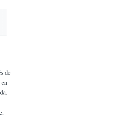
és de
 en
da.
el