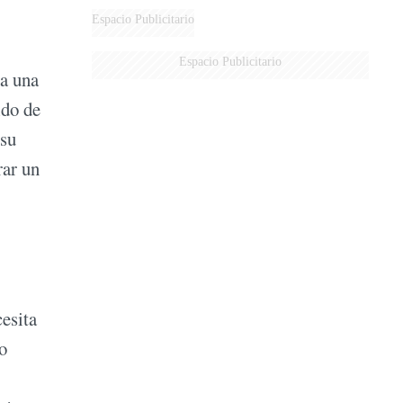
Espacio Publicitario
Espacio Publicitario
ra una
ido de
 su
rar un
esita
o