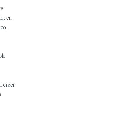
te
ño, en
nco,
ok
a creer
n