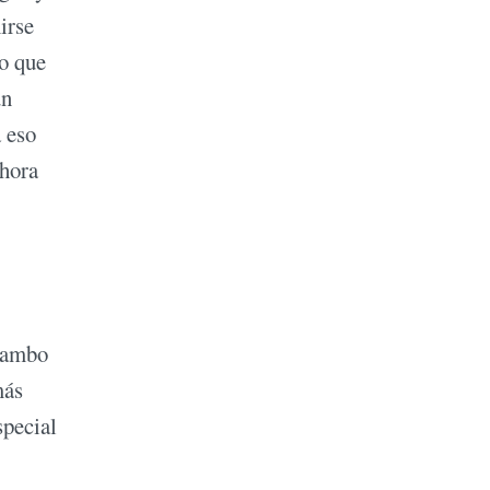
irse
lo que
un
a eso
ahora
l ambo
más
special