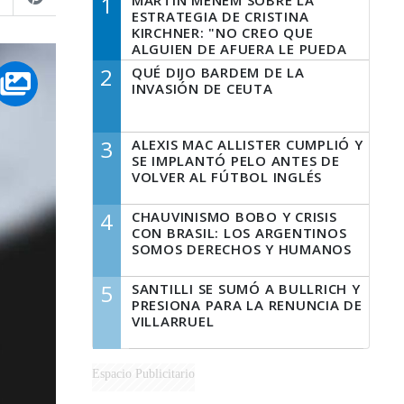
1
MARTÍN MENEM SOBRE LA
ESTRATEGIA DE CRISTINA
KIRCHNER: "NO CREO QUE
ALGUIEN DE AFUERA LE PUEDA
DECIR A LA JUSTICIA LO QUE
2
QUÉ DIJO BARDEM DE LA
TIENE QUE HACER"
INVASIÓN DE CEUTA
3
ALEXIS MAC ALLISTER CUMPLIÓ Y
SE IMPLANTÓ PELO ANTES DE
VOLVER AL FÚTBOL INGLÉS
4
CHAUVINISMO BOBO Y CRISIS
CON BRASIL: LOS ARGENTINOS
SOMOS DERECHOS Y HUMANOS
5
SANTILLI SE SUMÓ A BULLRICH Y
PRESIONA PARA LA RENUNCIA DE
VILLARRUEL
Espacio Publicitario