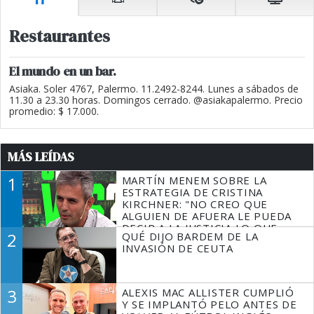
Restaurantes
El mundo en un bar.
Asiaka. Soler 4767, Palermo. 11.2492-8244. Lunes a sábados de
11.30 a 23.30 horas. Domingos cerrado. @asiakapalermo. Precio
promedio: $ 17.000.
MÁS LEÍDAS
1
MARTÍN MENEM SOBRE LA
ESTRATEGIA DE CRISTINA
KIRCHNER: "NO CREO QUE
ALGUIEN DE AFUERA LE PUEDA
DECIR A LA JUSTICIA LO QUE
2
QUÉ DIJO BARDEM DE LA
TIENE QUE HACER"
INVASIÓN DE CEUTA
3
ALEXIS MAC ALLISTER CUMPLIÓ
Y SE IMPLANTÓ PELO ANTES DE