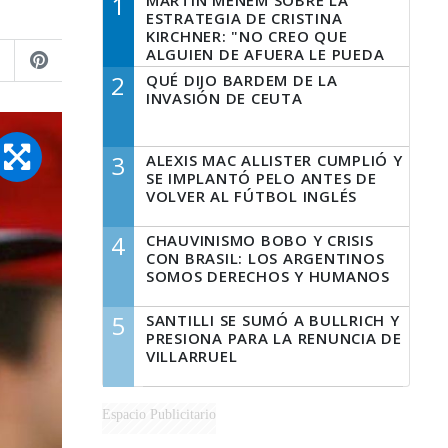
1
MARTÍN MENEM SOBRE LA
ESTRATEGIA DE CRISTINA
KIRCHNER: "NO CREO QUE
ALGUIEN DE AFUERA LE PUEDA
DECIR A LA JUSTICIA LO QUE
2
QUÉ DIJO BARDEM DE LA
TIENE QUE HACER"
INVASIÓN DE CEUTA
3
ALEXIS MAC ALLISTER CUMPLIÓ Y
SE IMPLANTÓ PELO ANTES DE
VOLVER AL FÚTBOL INGLÉS
4
CHAUVINISMO BOBO Y CRISIS
CON BRASIL: LOS ARGENTINOS
SOMOS DERECHOS Y HUMANOS
5
SANTILLI SE SUMÓ A BULLRICH Y
PRESIONA PARA LA RENUNCIA DE
VILLARRUEL
Espacio Publicitario