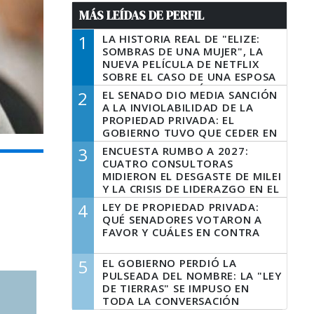
MÁS LEÍDAS DE PERFIL
1
LA HISTORIA REAL DE "ELIZE:
SOMBRAS DE UNA MUJER", LA
NUEVA PELÍCULA DE NETFLIX
SOBRE EL CASO DE UNA ESPOSA
QUE DESCUARTIZÓ A SU
2
EL SENADO DIO MEDIA SANCIÓN
MARIDO
A LA INVIOLABILIDAD DE LA
PROPIEDAD PRIVADA: EL
GOBIERNO TUVO QUE CEDER EN
LA LEY DEL MANEJO DEL FUEGO
3
ENCUESTA RUMBO A 2027:
CUATRO CONSULTORAS
MIDIERON EL DESGASTE DE MILEI
Y LA CRISIS DE LIDERAZGO EN EL
PERONISMO
4
LEY DE PROPIEDAD PRIVADA:
QUÉ SENADORES VOTARON A
FAVOR Y CUÁLES EN CONTRA
5
EL GOBIERNO PERDIÓ LA
PULSEADA DEL NOMBRE: LA "LEY
DE TIERRAS" SE IMPUSO EN
TODA LA CONVERSACIÓN
DIGITAL