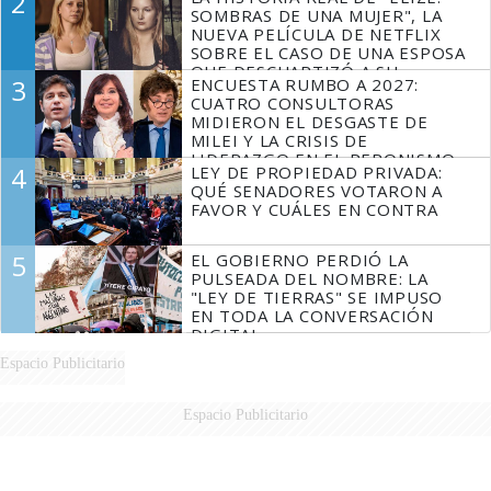
2
FUEGO
SOMBRAS DE UNA MUJER", LA
NUEVA PELÍCULA DE NETFLIX
SOBRE EL CASO DE UNA ESPOSA
QUE DESCUARTIZÓ A SU
3
ENCUESTA RUMBO A 2027:
MARIDO
CUATRO CONSULTORAS
MIDIERON EL DESGASTE DE
MILEI Y LA CRISIS DE
LIDERAZGO EN EL PERONISMO
4
LEY DE PROPIEDAD PRIVADA:
QUÉ SENADORES VOTARON A
FAVOR Y CUÁLES EN CONTRA
5
EL GOBIERNO PERDIÓ LA
PULSEADA DEL NOMBRE: LA
"LEY DE TIERRAS" SE IMPUSO
EN TODA LA CONVERSACIÓN
DIGITAL
Espacio Publicitario
Espacio Publicitario