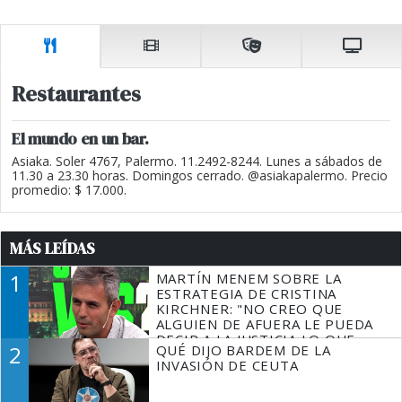
Restaurantes
El mundo en un bar.
Asiaka. Soler 4767, Palermo. 11.2492-8244. Lunes a sábados de
11.30 a 23.30 horas. Domingos cerrado. @asiakapalermo. Precio
promedio: $ 17.000.
MÁS LEÍDAS
1
MARTÍN MENEM SOBRE LA
ESTRATEGIA DE CRISTINA
KIRCHNER: "NO CREO QUE
ALGUIEN DE AFUERA LE PUEDA
DECIR A LA JUSTICIA LO QUE
2
QUÉ DIJO BARDEM DE LA
TIENE QUE HACER"
INVASIÓN DE CEUTA