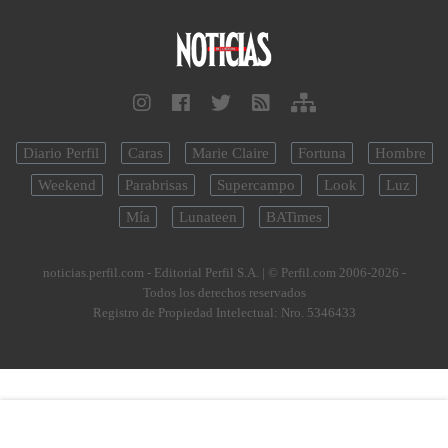
Diario Perfil
Caras
Marie Claire
Fortuna
Hombre
Weekend
Parabrisas
Supercampo
Look
Luz
Mía
Lunateen
BATimes
noticias.perfil.com - Editorial Perfil S.A.
| © Perfil.com 2006-2026 -
Todos los derechos reservados
Registro de Propiedad Intelectual: Nro. 5346433