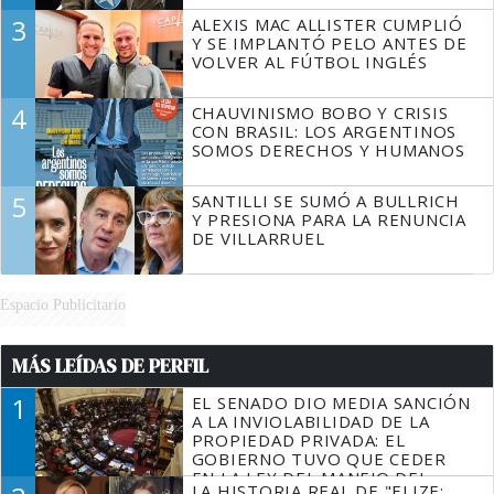
3
ALEXIS MAC ALLISTER CUMPLIÓ
Y SE IMPLANTÓ PELO ANTES DE
VOLVER AL FÚTBOL INGLÉS
4
CHAUVINISMO BOBO Y CRISIS
CON BRASIL: LOS ARGENTINOS
SOMOS DERECHOS Y HUMANOS
5
SANTILLI SE SUMÓ A BULLRICH
Y PRESIONA PARA LA RENUNCIA
DE VILLARRUEL
Espacio Publicitario
MÁS LEÍDAS DE PERFIL
1
EL SENADO DIO MEDIA SANCIÓN
A LA INVIOLABILIDAD DE LA
PROPIEDAD PRIVADA: EL
GOBIERNO TUVO QUE CEDER
EN LA LEY DEL MANEJO DEL
LA HISTORIA REAL DE "ELIZE: