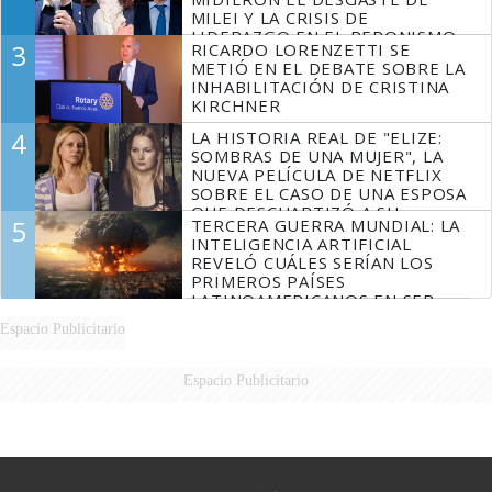
MILEI Y LA CRISIS DE
LIDERAZGO EN EL PERONISMO
3
RICARDO LORENZETTI SE
METIÓ EN EL DEBATE SOBRE LA
INHABILITACIÓN DE CRISTINA
KIRCHNER
4
LA HISTORIA REAL DE "ELIZE:
SOMBRAS DE UNA MUJER", LA
NUEVA PELÍCULA DE NETFLIX
SOBRE EL CASO DE UNA ESPOSA
QUE DESCUARTIZÓ A SU
5
TERCERA GUERRA MUNDIAL: LA
MARIDO
INTELIGENCIA ARTIFICIAL
REVELÓ CUÁLES SERÍAN LOS
PRIMEROS PAÍSES
LATINOAMERICANOS EN SER
DERROTADOS
Espacio Publicitario
Espacio Publicitario