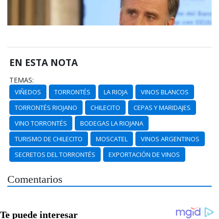
EN ESTA NOTA
TEMAS:
VIÑEDOS
TORRONTÉS
LA RIOJA
VINOS BLANCOS
TORRONTÉS RIOJANO
CHILECITO
CEPAS Y MARIDAJES
VINO TORRONTÉS
BODEGAS LA RIOJANA
TURISMO DE CHILECITO
MOSCATEL
VINOS ARGENTINOS
SECRETOS DEL TORRONTÉS
EXPORTACIÓN DE VINOS
Comentarios