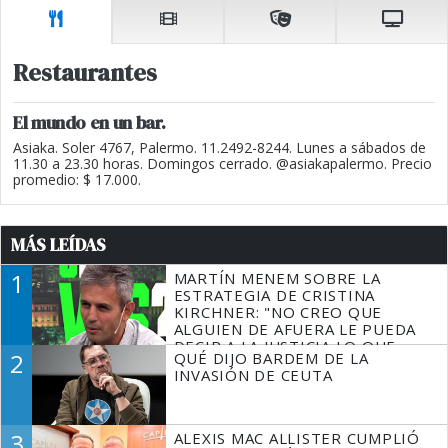
Restaurantes
El mundo en un bar.
Asiaka. Soler 4767, Palermo. 11.2492-8244. Lunes a sábados de
11.30 a 23.30 horas. Domingos cerrado. @asiakapalermo. Precio
promedio: $ 17.000.
MÁS LEÍDAS
1
MARTÍN MENEM SOBRE LA
ESTRATEGIA DE CRISTINA
KIRCHNER: "NO CREO QUE
ALGUIEN DE AFUERA LE PUEDA
DECIR A LA JUSTICIA LO QUE
2
QUÉ DIJO BARDEM DE LA
TIENE QUE HACER"
INVASIÓN DE CEUTA
3
ALEXIS MAC ALLISTER CUMPLIÓ