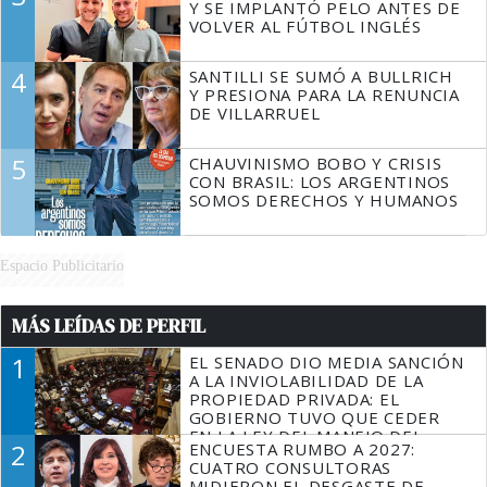
Y SE IMPLANTÓ PELO ANTES DE
VOLVER AL FÚTBOL INGLÉS
4
SANTILLI SE SUMÓ A BULLRICH
Y PRESIONA PARA LA RENUNCIA
DE VILLARRUEL
5
CHAUVINISMO BOBO Y CRISIS
CON BRASIL: LOS ARGENTINOS
SOMOS DERECHOS Y HUMANOS
Espacio Publicitario
MÁS LEÍDAS DE PERFIL
1
EL SENADO DIO MEDIA SANCIÓN
A LA INVIOLABILIDAD DE LA
PROPIEDAD PRIVADA: EL
GOBIERNO TUVO QUE CEDER
EN LA LEY DEL MANEJO DEL
2
ENCUESTA RUMBO A 2027:
FUEGO
CUATRO CONSULTORAS
MIDIERON EL DESGASTE DE