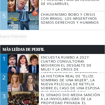
DE VILLARRUEL
5
CHAUVINISMO BOBO Y CRISIS
CON BRASIL: LOS ARGENTINOS
SOMOS DERECHOS Y HUMANOS
Espacio Publicitario
MÁS LEÍDAS DE PERFIL
1
ENCUESTA RUMBO A 2027:
CUATRO CONSULTORAS
MIDIERON EL DESGASTE DE
MILEI Y LA CRISIS DE
LIDERAZGO EN EL PERONISMO
2
LA HISTORIA REAL DE "ELIZE:
SOMBRAS DE UNA MUJER", LA
NUEVA PELÍCULA DE NETFLIX
SOBRE EL CASO DE UNA ESPOSA
QUE DESCUARTIZÓ A SU
3
EL SENADO DIO MEDIA SANCIÓN
MARIDO
A LA INVIOLABILIDAD DE LA
PROPIEDAD PRIVADA: EL