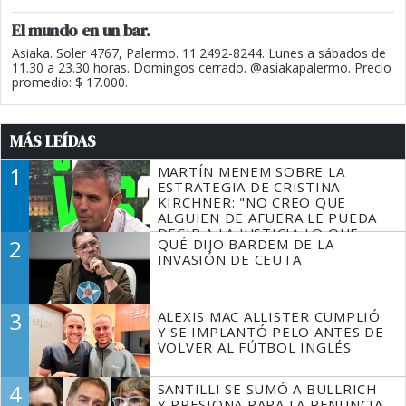
El mundo en un bar.
Asiaka. Soler 4767, Palermo. 11.2492-8244. Lunes a sábados de
11.30 a 23.30 horas. Domingos cerrado. @asiakapalermo. Precio
promedio: $ 17.000.
MÁS LEÍDAS
1
MARTÍN MENEM SOBRE LA
ESTRATEGIA DE CRISTINA
KIRCHNER: "NO CREO QUE
ALGUIEN DE AFUERA LE PUEDA
DECIR A LA JUSTICIA LO QUE
2
QUÉ DIJO BARDEM DE LA
TIENE QUE HACER"
INVASIÓN DE CEUTA
3
ALEXIS MAC ALLISTER CUMPLIÓ
Y SE IMPLANTÓ PELO ANTES DE
VOLVER AL FÚTBOL INGLÉS
4
SANTILLI SE SUMÓ A BULLRICH
Y PRESIONA PARA LA RENUNCIA