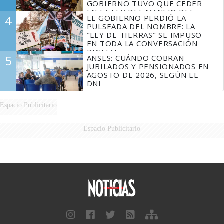
GOBIERNO TUVO QUE CEDER
EN LA LEY DEL MANEJO DEL
4
EL GOBIERNO PERDIÓ LA
FUEGO
PULSEADA DEL NOMBRE: LA
"LEY DE TIERRAS" SE IMPUSO
EN TODA LA CONVERSACIÓN
DIGITAL
5
ANSES: CUÁNDO COBRAN
JUBILADOS Y PENSIONADOS EN
AGOSTO DE 2026, SEGÚN EL
DNI
Espacio Publicitario
Espacio Publicitario