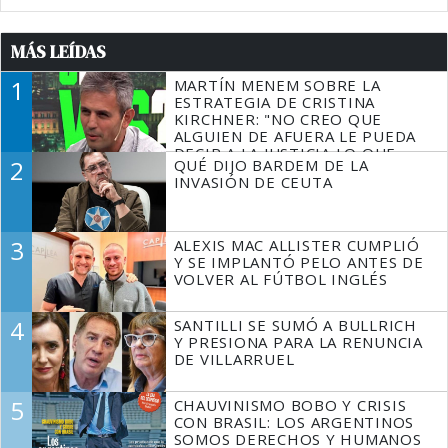
MÁS LEÍDAS
1
MARTÍN MENEM SOBRE LA
ESTRATEGIA DE CRISTINA
KIRCHNER: "NO CREO QUE
ALGUIEN DE AFUERA LE PUEDA
DECIR A LA JUSTICIA LO QUE
2
QUÉ DIJO BARDEM DE LA
TIENE QUE HACER"
INVASIÓN DE CEUTA
3
ALEXIS MAC ALLISTER CUMPLIÓ
Y SE IMPLANTÓ PELO ANTES DE
VOLVER AL FÚTBOL INGLÉS
4
SANTILLI SE SUMÓ A BULLRICH
Y PRESIONA PARA LA RENUNCIA
DE VILLARRUEL
5
CHAUVINISMO BOBO Y CRISIS
CON BRASIL: LOS ARGENTINOS
SOMOS DERECHOS Y HUMANOS