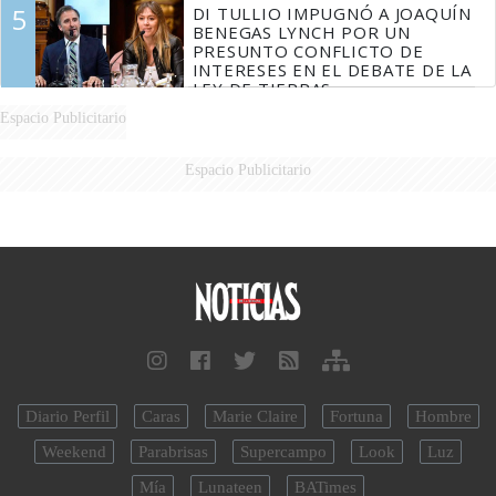
LATINOAMERICANOS EN SER
5
DI TULLIO IMPUGNÓ A JOAQUÍN
DERROTADOS
BENEGAS LYNCH POR UN
PRESUNTO CONFLICTO DE
INTERESES EN EL DEBATE DE LA
LEY DE TIERRAS
Espacio Publicitario
Espacio Publicitario
Diario Perfil
Caras
Marie Claire
Fortuna
Hombre
Weekend
Parabrisas
Supercampo
Look
Luz
Mía
Lunateen
BATimes