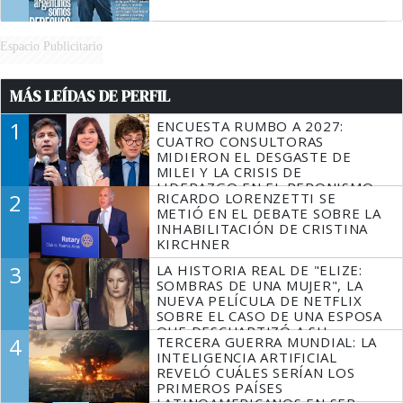
Espacio Publicitario
MÁS LEÍDAS DE PERFIL
1
ENCUESTA RUMBO A 2027:
CUATRO CONSULTORAS
MIDIERON EL DESGASTE DE
MILEI Y LA CRISIS DE
LIDERAZGO EN EL PERONISMO
2
RICARDO LORENZETTI SE
METIÓ EN EL DEBATE SOBRE LA
INHABILITACIÓN DE CRISTINA
KIRCHNER
3
LA HISTORIA REAL DE "ELIZE:
SOMBRAS DE UNA MUJER", LA
NUEVA PELÍCULA DE NETFLIX
SOBRE EL CASO DE UNA ESPOSA
QUE DESCUARTIZÓ A SU
4
TERCERA GUERRA MUNDIAL: LA
MARIDO
INTELIGENCIA ARTIFICIAL
REVELÓ CUÁLES SERÍAN LOS
PRIMEROS PAÍSES