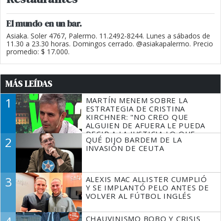
El mundo en un bar.
Asiaka. Soler 4767, Palermo. 11.2492-8244. Lunes a sábados de
11.30 a 23.30 horas. Domingos cerrado. @asiakapalermo. Precio
promedio: $ 17.000.
MÁS LEÍDAS
1
MARTÍN MENEM SOBRE LA
ESTRATEGIA DE CRISTINA
KIRCHNER: "NO CREO QUE
ALGUIEN DE AFUERA LE PUEDA
DECIR A LA JUSTICIA LO QUE
2
QUÉ DIJO BARDEM DE LA
TIENE QUE HACER"
INVASIÓN DE CEUTA
3
ALEXIS MAC ALLISTER CUMPLIÓ
Y SE IMPLANTÓ PELO ANTES DE
VOLVER AL FÚTBOL INGLÉS
CHAUVINISMO BOBO Y CRISIS