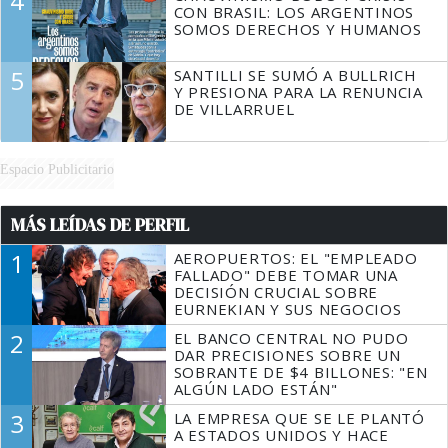
4
CON BRASIL: LOS ARGENTINOS
SOMOS DERECHOS Y HUMANOS
5
SANTILLI SE SUMÓ A BULLRICH
Y PRESIONA PARA LA RENUNCIA
DE VILLARRUEL
Espacio Publicitario
MÁS LEÍDAS DE PERFIL
1
AEROPUERTOS: EL "EMPLEADO
FALLADO" DEBE TOMAR UNA
DECISIÓN CRUCIAL SOBRE
EURNEKIAN Y SUS NEGOCIOS
2
EL BANCO CENTRAL NO PUDO
DAR PRECISIONES SOBRE UN
SOBRANTE DE $4 BILLONES: "EN
ALGÚN LADO ESTÁN"
3
LA EMPRESA QUE SE LE PLANTÓ
A ESTADOS UNIDOS Y HACE