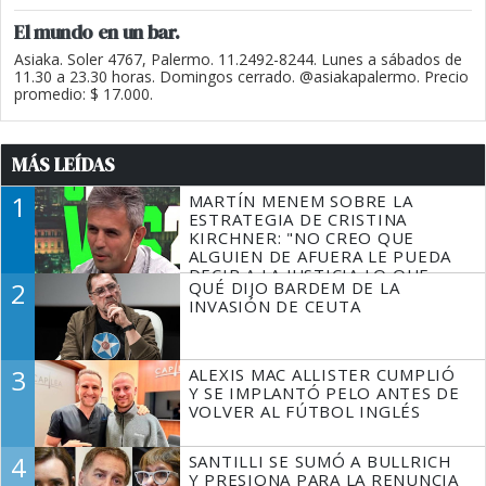
El mundo en un bar.
Asiaka. Soler 4767, Palermo. 11.2492-8244. Lunes a sábados de
11.30 a 23.30 horas. Domingos cerrado. @asiakapalermo. Precio
promedio: $ 17.000.
MÁS LEÍDAS
1
MARTÍN MENEM SOBRE LA
ESTRATEGIA DE CRISTINA
KIRCHNER: "NO CREO QUE
ALGUIEN DE AFUERA LE PUEDA
DECIR A LA JUSTICIA LO QUE
2
QUÉ DIJO BARDEM DE LA
TIENE QUE HACER"
INVASIÓN DE CEUTA
3
ALEXIS MAC ALLISTER CUMPLIÓ
Y SE IMPLANTÓ PELO ANTES DE
VOLVER AL FÚTBOL INGLÉS
4
SANTILLI SE SUMÓ A BULLRICH
Y PRESIONA PARA LA RENUNCIA