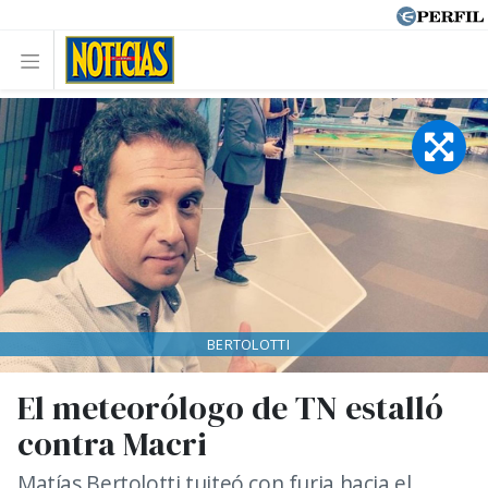
BERTOLOTTI
El meteorólogo de TN estalló
contra Macri
Matías Bertolotti tuiteó con furia hacia el