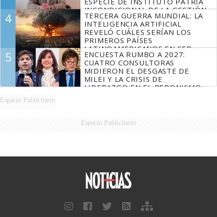
ESPECIE DE INSTITUTO PATRIA
INCONDICIONAL DE LA GESTIÓN
4
TERCERA GUERRA MUNDIAL: LA
DE MILEI"
INTELIGENCIA ARTIFICIAL
REVELÓ CUÁLES SERÍAN LOS
PRIMEROS PAÍSES
LATINOAMERICANOS EN SER
5
ENCUESTA RUMBO A 2027:
DERROTADOS
CUATRO CONSULTORAS
MIDIERON EL DESGASTE DE
MILEI Y LA CRISIS DE
LIDERAZGO EN EL PERONISMO
Espacio Publicitario
Espacio Publicitario