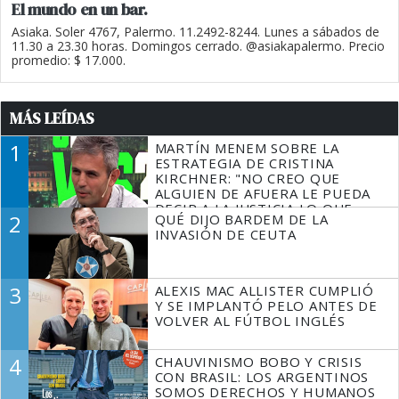
El mundo en un bar.
Asiaka. Soler 4767, Palermo. 11.2492-8244. Lunes a sábados de
11.30 a 23.30 horas. Domingos cerrado. @asiakapalermo. Precio
promedio: $ 17.000.
MÁS LEÍDAS
1
MARTÍN MENEM SOBRE LA
ESTRATEGIA DE CRISTINA
KIRCHNER: "NO CREO QUE
ALGUIEN DE AFUERA LE PUEDA
DECIR A LA JUSTICIA LO QUE
2
QUÉ DIJO BARDEM DE LA
TIENE QUE HACER"
INVASIÓN DE CEUTA
3
ALEXIS MAC ALLISTER CUMPLIÓ
Y SE IMPLANTÓ PELO ANTES DE
VOLVER AL FÚTBOL INGLÉS
4
CHAUVINISMO BOBO Y CRISIS
CON BRASIL: LOS ARGENTINOS
SOMOS DERECHOS Y HUMANOS