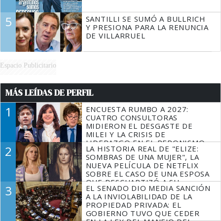
5
SANTILLI SE SUMÓ A BULLRICH
Y PRESIONA PARA LA RENUNCIA
DE VILLARRUEL
Espacio Publicitario
MÁS LEÍDAS DE PERFIL
1
ENCUESTA RUMBO A 2027:
CUATRO CONSULTORAS
MIDIERON EL DESGASTE DE
MILEI Y LA CRISIS DE
LIDERAZGO EN EL PERONISMO
2
LA HISTORIA REAL DE "ELIZE:
SOMBRAS DE UNA MUJER", LA
NUEVA PELÍCULA DE NETFLIX
SOBRE EL CASO DE UNA ESPOSA
QUE DESCUARTIZÓ A SU
3
EL SENADO DIO MEDIA SANCIÓN
MARIDO
A LA INVIOLABILIDAD DE LA
PROPIEDAD PRIVADA: EL
GOBIERNO TUVO QUE CEDER