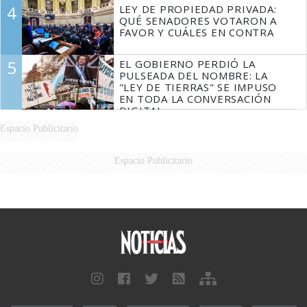
EN LA LEY DEL MANEJO DEL
4
LEY DE PROPIEDAD PRIVADA:
FUEGO
QUÉ SENADORES VOTARON A
FAVOR Y CUÁLES EN CONTRA
5
EL GOBIERNO PERDIÓ LA
PULSEADA DEL NOMBRE: LA
"LEY DE TIERRAS" SE IMPUSO
EN TODA LA CONVERSACIÓN
DIGITAL
Espacio Publicitario
Espacio Publicitario