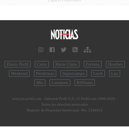
Espacio Publicitario
Diario Perfil
Caras
Marie Claire
Fortuna
Hombre
Weekend
Parabrisas
Supercampo
Look
Luz
Mía
Lunateen
BATimes
noticias.perfil.com - Editorial Perfil S.A.
| © Perfil.com 2006-2026 -
Todos los derechos reservados
Registro de Propiedad Intelectual: Nro. 5346433