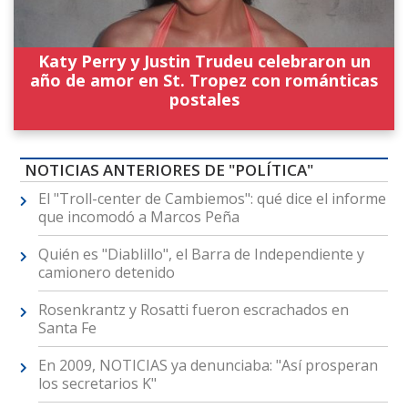
Katy Perry y Justin Trudeu celebraron un
año de amor en St. Tropez con románticas
postales
NOTICIAS ANTERIORES DE "POLÍTICA"
El "Troll-center de Cambiemos": qué dice el informe
que incomodó a Marcos Peña
Quién es "Diablillo", el Barra de Independiente y
camionero detenido
Rosenkrantz y Rosatti fueron escrachados en
Santa Fe
En 2009, NOTICIAS ya denunciaba: "Así prosperan
los secretarios K"