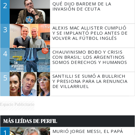
DECIR A LA JUSTICIA LO QUE
2
QUÉ DIJO BARDEM DE LA
TIENE QUE HACER"
INVASIÓN DE CEUTA
3
ALEXIS MAC ALLISTER CUMPLIÓ
Y SE IMPLANTÓ PELO ANTES DE
VOLVER AL FÚTBOL INGLÉS
4
CHAUVINISMO BOBO Y CRISIS
CON BRASIL: LOS ARGENTINOS
SOMOS DERECHOS Y HUMANOS
5
SANTILLI SE SUMÓ A BULLRICH
Y PRESIONA PARA LA RENUNCIA
DE VILLARRUEL
Espacio Publicitario
MÁS LEÍDAS DE PERFIL
1
MURIÓ JORGE MESSI, EL PAPÁ