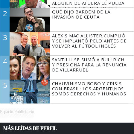
ALGUIEN DE AFUERA LE PUEDA
DECIR A LA JUSTICIA LO QUE
2
QUÉ DIJO BARDEM DE LA
TIENE QUE HACER"
INVASIÓN DE CEUTA
3
ALEXIS MAC ALLISTER CUMPLIÓ
Y SE IMPLANTÓ PELO ANTES DE
VOLVER AL FÚTBOL INGLÉS
4
SANTILLI SE SUMÓ A BULLRICH
Y PRESIONA PARA LA RENUNCIA
DE VILLARRUEL
5
CHAUVINISMO BOBO Y CRISIS
CON BRASIL: LOS ARGENTINOS
SOMOS DERECHOS Y HUMANOS
Espacio Publicitario
MÁS LEÍDAS DE PERFIL