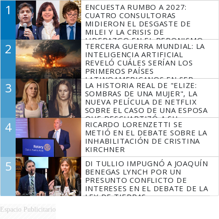
1
ENCUESTA RUMBO A 2027:
CUATRO CONSULTORAS
MIDIERON EL DESGASTE DE
MILEI Y LA CRISIS DE
LIDERAZGO EN EL PERONISMO
2
TERCERA GUERRA MUNDIAL: LA
INTELIGENCIA ARTIFICIAL
REVELÓ CUÁLES SERÍAN LOS
PRIMEROS PAÍSES
LATINOAMERICANOS EN SER
3
LA HISTORIA REAL DE "ELIZE:
DERROTADOS
SOMBRAS DE UNA MUJER", LA
NUEVA PELÍCULA DE NETFLIX
SOBRE EL CASO DE UNA ESPOSA
QUE DESCUARTIZÓ A SU
4
RICARDO LORENZETTI SE
MARIDO
METIÓ EN EL DEBATE SOBRE LA
INHABILITACIÓN DE CRISTINA
KIRCHNER
5
DI TULLIO IMPUGNÓ A JOAQUÍN
BENEGAS LYNCH POR UN
PRESUNTO CONFLICTO DE
INTERESES EN EL DEBATE DE LA
LEY DE TIERRAS
Espacio Publicitario