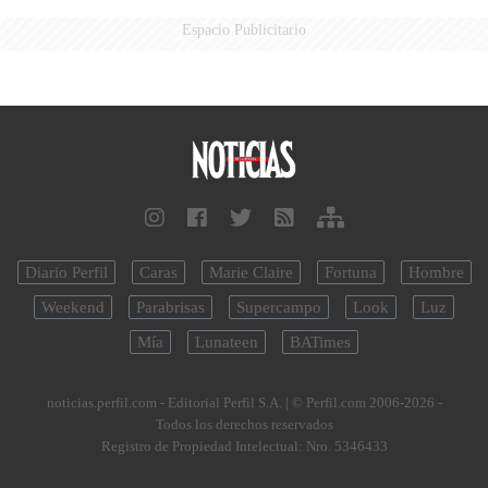
Espacio Publicitario
Diario Perfil
Caras
Marie Claire
Fortuna
Hombre
Weekend
Parabrisas
Supercampo
Look
Luz
Mía
Lunateen
BATimes
noticias.perfil.com - Editorial Perfil S.A.
| © Perfil.com 2006-2026 -
Todos los derechos reservados
Registro de Propiedad Intelectual: Nro. 5346433