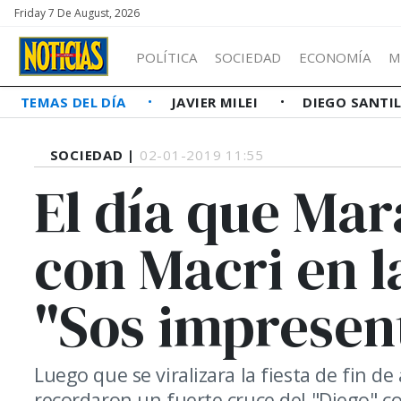
Friday 7 De August, 2026
POLÍTICA
SOCIEDAD
ECONOMÍA
M
TEMAS DEL DÍA
JAVIER MILEI
DIEGO SANTI
SOCIEDAD |
02-01-2019 11:55
El día que Mar
con Macri en l
"Sos impresen
Luego que se viralizara la fiesta de fin d
recordaron un fuerte cruce del "Diego" con