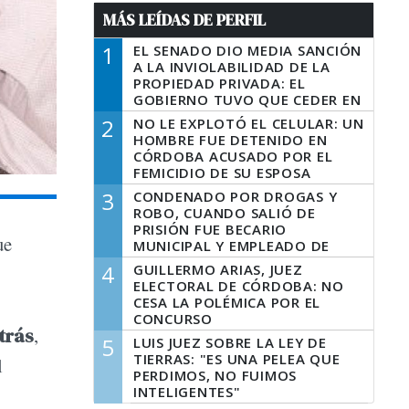
MÁS LEÍDAS DE PERFIL
1
EL SENADO DIO MEDIA SANCIÓN
A LA INVIOLABILIDAD DE LA
PROPIEDAD PRIVADA: EL
GOBIERNO TUVO QUE CEDER EN
LA LEY DEL MANEJO DEL FUEGO
2
NO LE EXPLOTÓ EL CELULAR: UN
HOMBRE FUE DETENIDO EN
CÓRDOBA ACUSADO POR EL
FEMICIDIO DE SU ESPOSA
3
CONDENADO POR DROGAS Y
ROBO, CUANDO SALIÓ DE
PRISIÓN FUE BECARIO
ue
MUNICIPAL Y EMPLEADO DE
SENAF
4
GUILLERMO ARIAS, JUEZ
ELECTORAL DE CÓRDOBA: NO
CESA LA POLÉMICA POR EL
CONCURSO
trás
,
5
LUIS JUEZ SOBRE LA LEY DE
TIERRAS: "ES UNA PELEA QUE
l
PERDIMOS, NO FUIMOS
INTELIGENTES"