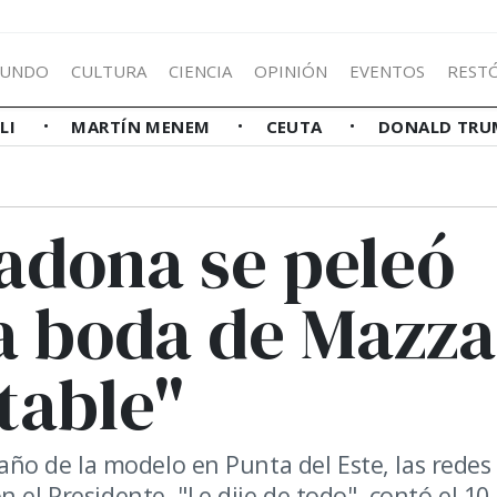
UNDO
CULTURA
CIENCIA
OPINIÓN
EVENTOS
REST
LLI
MARTÍN MENEM
CEUTA
DONALD TRU
adona se peleó
a boda de Mazza
table"
e año de la modelo en Punta del Este, las redes
 el Presidente. "Le dije de todo", contó el 10.