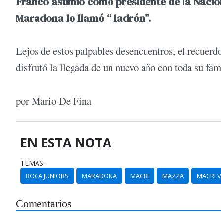
Franco asumió como presidente de la Nació
Maradona lo llamó “ ladrón”.
Lejos de estos palpables desencuentros, el recuerdo
disfrutó la llegada de un nuevo año con toda su fam
por Mario De Fina
EN ESTA NOTA
TEMAS:
BOCA JUNIORS
MARADONA
MACRI
MAZZA
MACRI 
Comentarios