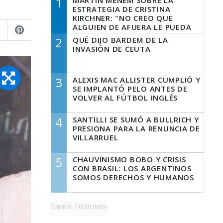
1
MARTÍN MENEM SOBRE LA
ESTRATEGIA DE CRISTINA
KIRCHNER: "NO CREO QUE
ALGUIEN DE AFUERA LE PUEDA
DECIR A LA JUSTICIA LO QUE
2
QUÉ DIJO BARDEM DE LA
TIENE QUE HACER"
INVASIÓN DE CEUTA
3
ALEXIS MAC ALLISTER CUMPLIÓ Y
SE IMPLANTÓ PELO ANTES DE
VOLVER AL FÚTBOL INGLÉS
4
SANTILLI SE SUMÓ A BULLRICH Y
PRESIONA PARA LA RENUNCIA DE
VILLARRUEL
5
CHAUVINISMO BOBO Y CRISIS
CON BRASIL: LOS ARGENTINOS
SOMOS DERECHOS Y HUMANOS
Espacio Publicitario