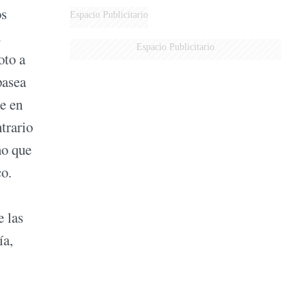
os
Espacio Publicitario
u
Espacio Publicitario
oto a
pasea
e en
trario
no que
co.
e las
ía,