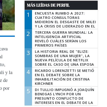
MÁS LEÍDAS DE PERFIL
1
ENCUESTA RUMBO A 2027:
CUATRO CONSULTORAS
MIDIERON EL DESGASTE DE MILEI
Y LA CRISIS DE LIDERAZGO EN EL
PERONISMO
2
TERCERA GUERRA MUNDIAL: LA
INTELIGENCIA ARTIFICIAL
REVELÓ CUÁLES SERÍAN LOS
PRIMEROS PAÍSES
cava
LATINOAMERICANOS EN SER
3
LA HISTORIA REAL DE "ELIZE:
DERROTADOS
al
SOMBRAS DE UNA MUJER", LA
NUEVA PELÍCULA DE NETFLIX
to,
SOBRE EL CASO DE UNA ESPOSA
QUE DESCUARTIZÓ A SU
4
RICARDO LORENZETTI SE METIÓ
li y la
MARIDO
EN EL DEBATE SOBRE LA
INHABILITACIÓN DE CRISTINA
z de
KIRCHNER
o por
5
DI TULLIO IMPUGNÓ A JOAQUÍN
BENEGAS LYNCH POR UN
PRESUNTO CONFLICTO DE
INTERESES EN EL DEBATE DE LA
LEY DE TIERRAS