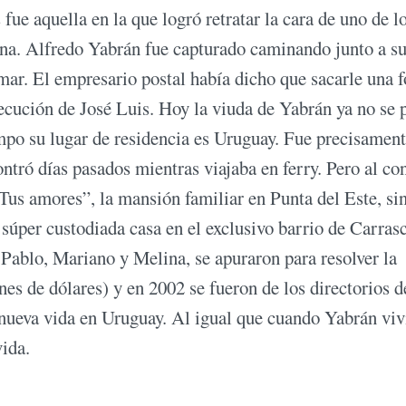
fue aquella en la que logró retratar la cara de uno de l
na. Alfredo Yabrán fue capturado caminando junto a s
mar. El empresario postal había dicho que sacarle una f
jecución de José Luis. Hoy la viuda de Yabrán ya no se 
mpo su lugar de residencia es Uruguay. Fue precisament
ró días pasados mientras viajaba en ferry. Pero al con
“Tus amores”, la mansión familiar en Punta del Este, si
 súper custodiada casa en el exclusivo barrio de Carras
, Pablo, Mariano y Melina, se apuraron para resolver la
nes de dólares) y en 2002 se fueron de los directorios d
nueva vida en Uruguay. Al igual que cuando Yabrán viv
vida.