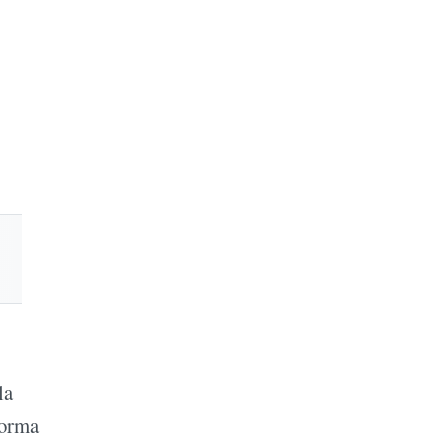
la
forma