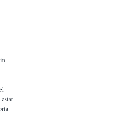
sin
el
 estar
bría