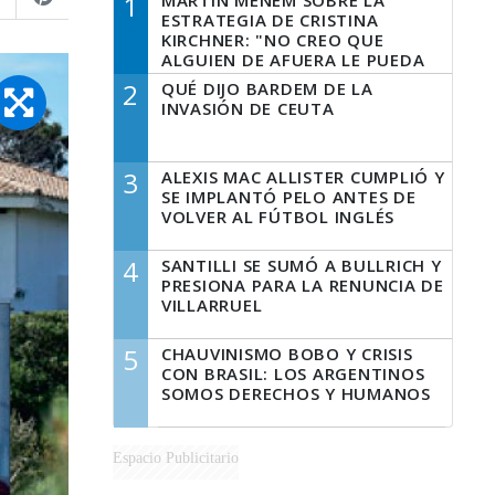
1
MARTÍN MENEM SOBRE LA
ESTRATEGIA DE CRISTINA
KIRCHNER: "NO CREO QUE
ALGUIEN DE AFUERA LE PUEDA
DECIR A LA JUSTICIA LO QUE
2
QUÉ DIJO BARDEM DE LA
TIENE QUE HACER"
INVASIÓN DE CEUTA
3
ALEXIS MAC ALLISTER CUMPLIÓ Y
SE IMPLANTÓ PELO ANTES DE
VOLVER AL FÚTBOL INGLÉS
4
SANTILLI SE SUMÓ A BULLRICH Y
PRESIONA PARA LA RENUNCIA DE
VILLARRUEL
5
CHAUVINISMO BOBO Y CRISIS
CON BRASIL: LOS ARGENTINOS
SOMOS DERECHOS Y HUMANOS
Espacio Publicitario