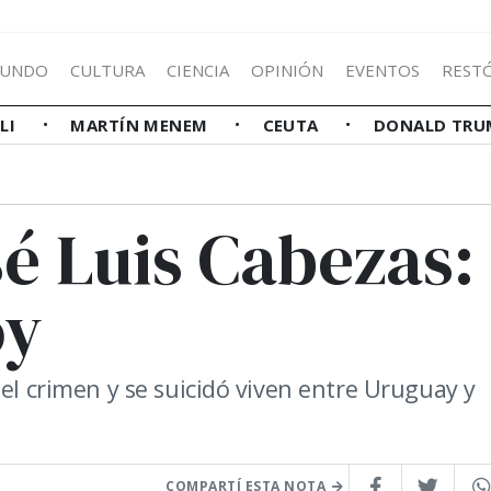
UNDO
CULTURA
CIENCIA
OPINIÓN
EVENTOS
REST
LLI
MARTÍN MENEM
CEUTA
DONALD TRU
sé Luis Cabezas:
oy
 el crimen y se suicidó viven entre Uruguay y
COMPARTÍ ESTA NOTA