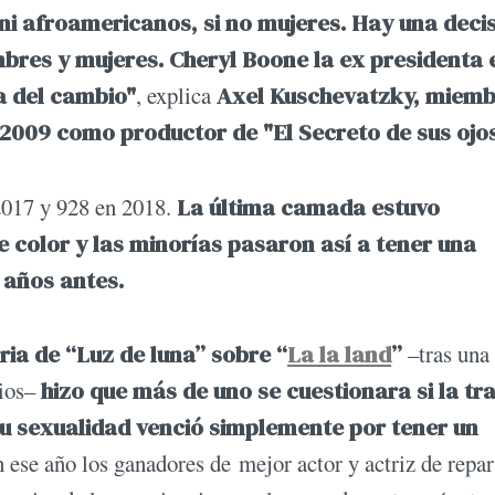
ni afroamericanos, si no mujeres. Hay una deci
bres y mujeres.
Cheryl Boone la ex presidenta 
a del cambio"
, explica
Axel Kuschevatzky, miemb
 2009
como productor de "El Secreto de sus ojos
2017 y 928 en 2018.
La última camada estuvo
 color y las minorías pasaron así a tener una
 años antes.
oria de “Luz de luna” sobre “
La la land
”
–tras una 
mios–
hizo que más de uno se cuestionara si la t
su sexualidad venció simplemente por tener un
ese año los ganadores de mejor actor y actriz de repar