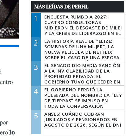
MÁS LEÍDAS DE PERFIL
1
ENCUESTA RUMBO A 2027:
CUATRO CONSULTORAS
MIDIERON EL DESGASTE DE MILEI
Y LA CRISIS DE LIDERAZGO EN EL
PERONISMO
2
LA HISTORIA REAL DE "ELIZE:
SOMBRAS DE UNA MUJER", LA
NUEVA PELÍCULA DE NETFLIX
SOBRE EL CASO DE UNA ESPOSA
QUE DESCUARTIZÓ A SU
3
EL SENADO DIO MEDIA SANCIÓN
MARIDO
d
A LA INVIOLABILIDAD DE LA
PROPIEDAD PRIVADA: EL
dentro
GOBIERNO TUVO QUE CEDER EN
LA LEY DEL MANEJO DEL FUEGO
4
EL GOBIERNO PERDIÓ LA
PULSEADA DEL NOMBRE: LA "LEY
DE TIERRAS" SE IMPUSO EN
TODA LA CONVERSACIÓN
DIGITAL
5
ANSES: CUÁNDO COBRAN
JUBILADOS Y PENSIONADOS EN
por
AGOSTO DE 2026, SEGÚN EL DNI
pero
lo