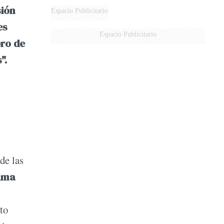
sión
Espacio Publicitario
es
Espacio Publicitario
ro de
".
de las
rama
to