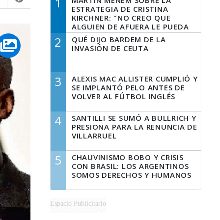
1
MARTÍN MENEM SOBRE LA
ESTRATEGIA DE CRISTINA
KIRCHNER: "NO CREO QUE
ALGUIEN DE AFUERA LE PUEDA
DECIR A LA JUSTICIA LO QUE
2
QUÉ DIJO BARDEM DE LA
TIENE QUE HACER"
INVASIÓN DE CEUTA
3
ALEXIS MAC ALLISTER CUMPLIÓ Y
SE IMPLANTÓ PELO ANTES DE
VOLVER AL FÚTBOL INGLÉS
4
SANTILLI SE SUMÓ A BULLRICH Y
PRESIONA PARA LA RENUNCIA DE
VILLARRUEL
5
CHAUVINISMO BOBO Y CRISIS
CON BRASIL: LOS ARGENTINOS
SOMOS DERECHOS Y HUMANOS
Espacio Publicitario