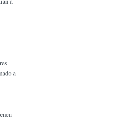
nían a
res
inado a
ienen