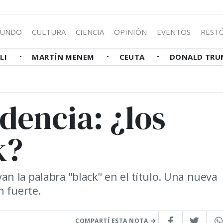
UNDO
CULTURA
CIENCIA
OPINIÓN
EVENTOS
REST
LLI
MARTÍN MENEM
CEUTA
DONALD TRU
dencia: ¿los
k?
an la palabra "black" en el título. Una nueva
n fuerte.
COMPARTÍ ESTA NOTA