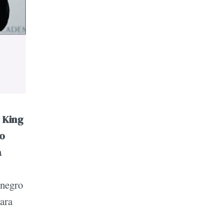
 King
o
a
 negro
ara