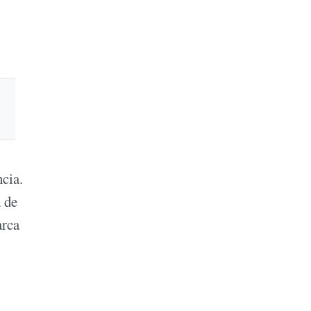
ncia.
a de
arca