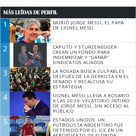
MÁS LEÍDAS DE PERFIL
1
MURIÓ JORGE MESSI, EL PAPÁ
DE LIONEL MESSI
2
CAPUTO Y STURZENEGGER
CREAN UN FONDO PARA
INDEMNIZAR Y “GANAR”
SINDICATOS ALIADOS
3
LA ROSADA BUSCA CULPABLES
DESPUÉS DE LA DERROTA EN EL
SENADO Y RECALCULA SU
ESTRATEGIA
4
LIONEL MESSI LLEGA A ROSARIO
A LAS 20.30: VELATORIO ÍNTIMO
DE JORGE MESSI, SIN ACCESO AL
PÚBLICO
5
ESTADOS UNIDOS: UN
FUTBOLISTA ARGENTINO FUE
DETENIDO POR EL ICE EN UN
AEROPUERTO DE FLORIDA