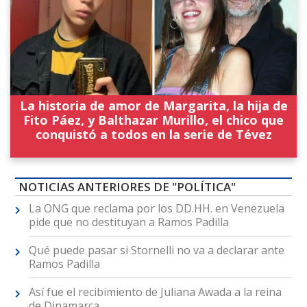
La historia de amor de Margarita, la hija de
Fito Páez, y Balthazar Murillo, el chico que
conquistó a todos en la serie de Tévez
NOTICIAS ANTERIORES DE "POLÍTICA"
La ONG que reclama por los DD.HH. en Venezuela
pide que no destituyan a Ramos Padilla
Qué puede pasar si Stornelli no va a declarar ante
Ramos Padilla
Así fue el recibimiento de Juliana Awada a la reina
de Dinamarca