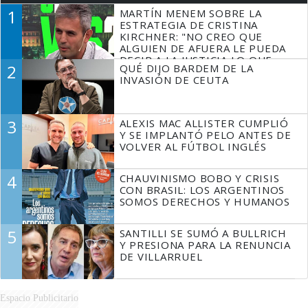
1
MARTÍN MENEM SOBRE LA
ESTRATEGIA DE CRISTINA
KIRCHNER: "NO CREO QUE
ALGUIEN DE AFUERA LE PUEDA
DECIR A LA JUSTICIA LO QUE
2
QUÉ DIJO BARDEM DE LA
TIENE QUE HACER"
INVASIÓN DE CEUTA
3
ALEXIS MAC ALLISTER CUMPLIÓ
Y SE IMPLANTÓ PELO ANTES DE
VOLVER AL FÚTBOL INGLÉS
4
CHAUVINISMO BOBO Y CRISIS
CON BRASIL: LOS ARGENTINOS
SOMOS DERECHOS Y HUMANOS
5
SANTILLI SE SUMÓ A BULLRICH
Y PRESIONA PARA LA RENUNCIA
DE VILLARRUEL
Espacio Publicitario