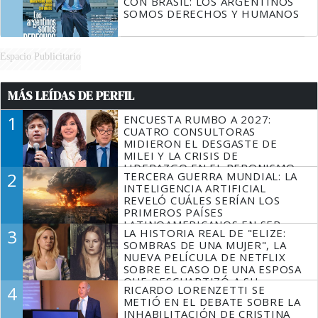
CON BRASIL: LOS ARGENTINOS
SOMOS DERECHOS Y HUMANOS
Espacio Publicitario
MÁS LEÍDAS DE PERFIL
1
ENCUESTA RUMBO A 2027:
CUATRO CONSULTORAS
MIDIERON EL DESGASTE DE
MILEI Y LA CRISIS DE
LIDERAZGO EN EL PERONISMO
2
TERCERA GUERRA MUNDIAL: LA
INTELIGENCIA ARTIFICIAL
REVELÓ CUÁLES SERÍAN LOS
PRIMEROS PAÍSES
LATINOAMERICANOS EN SER
3
LA HISTORIA REAL DE "ELIZE:
DERROTADOS
SOMBRAS DE UNA MUJER", LA
NUEVA PELÍCULA DE NETFLIX
SOBRE EL CASO DE UNA ESPOSA
QUE DESCUARTIZÓ A SU
4
RICARDO LORENZETTI SE
MARIDO
METIÓ EN EL DEBATE SOBRE LA
INHABILITACIÓN DE CRISTINA