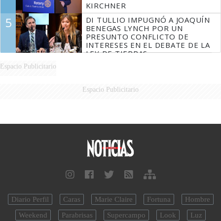
KIRCHNER
5
DI TULLIO IMPUGNÓ A JOAQUÍN
BENEGAS LYNCH POR UN
PRESUNTO CONFLICTO DE
INTERESES EN EL DEBATE DE LA
LEY DE TIERRAS
Espacio Publicitario
Espacio Publicitario
Diario Perfil
Caras
Marie Claire
Fortuna
Hombre
Weekend
Parabrisas
Supercampo
Look
Luz