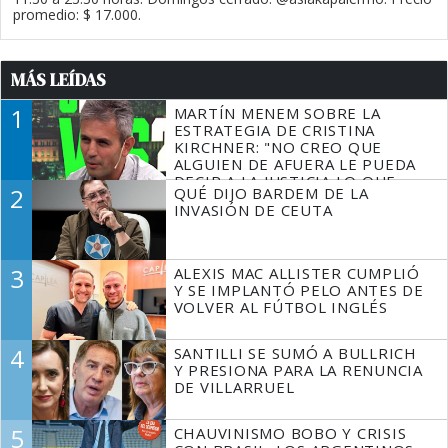
promedio: $ 17.000.
MÁS LEÍDAS
1
MARTÍN MENEM SOBRE LA
ESTRATEGIA DE CRISTINA
KIRCHNER: "NO CREO QUE
ALGUIEN DE AFUERA LE PUEDA
DECIR A LA JUSTICIA LO QUE
2
QUÉ DIJO BARDEM DE LA
TIENE QUE HACER"
INVASIÓN DE CEUTA
3
ALEXIS MAC ALLISTER CUMPLIÓ
Y SE IMPLANTÓ PELO ANTES DE
VOLVER AL FÚTBOL INGLÉS
4
SANTILLI SE SUMÓ A BULLRICH
Y PRESIONA PARA LA RENUNCIA
DE VILLARRUEL
5
CHAUVINISMO BOBO Y CRISIS