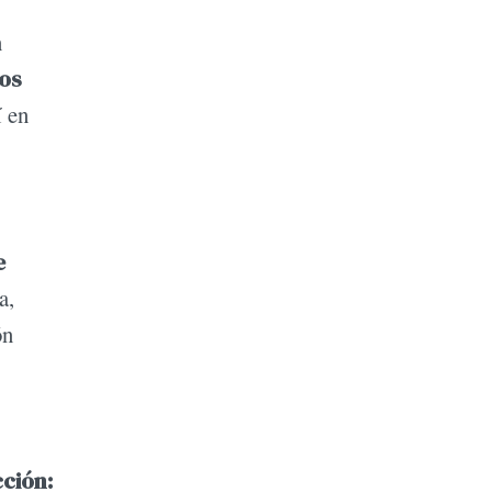
n
tos
í en
e
a,
ón
cción: