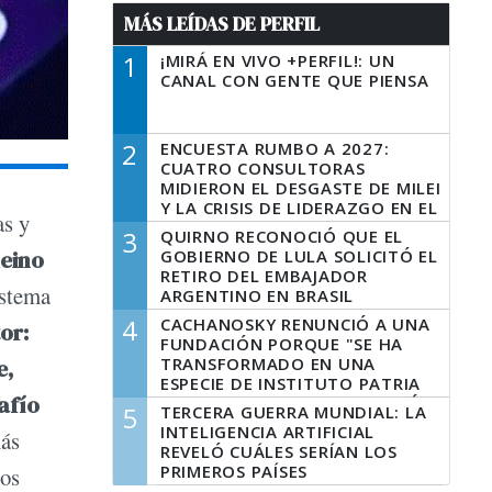
MÁS LEÍDAS DE PERFIL
1
¡MIRÁ EN VIVO +PERFIL!: UN
CANAL CON GENTE QUE PIENSA
2
ENCUESTA RUMBO A 2027:
CUATRO CONSULTORAS
MIDIERON EL DESGASTE DE MILEI
Y LA CRISIS DE LIDERAZGO EN EL
as y
PERONISMO
3
QUIRNO RECONOCIÓ QUE EL
Reino
GOBIERNO DE LULA SOLICITÓ EL
RETIRO DEL EMBAJADOR
istema
ARGENTINO EN BRASIL
4
CACHANOSKY RENUNCIÓ A UNA
or:
FUNDACIÓN PORQUE "SE HA
TRANSFORMADO EN UNA
e,
ESPECIE DE INSTITUTO PATRIA
afío
INCONDICIONAL DE LA GESTIÓN
5
TERCERA GUERRA MUNDIAL: LA
DE MILEI"
INTELIGENCIA ARTIFICIAL
más
REVELÓ CUÁLES SERÍAN LOS
PRIMEROS PAÍSES
Dos
LATINOAMERICANOS EN SER