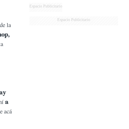
DERROTADOS
Espacio Publicitario
Espacio Publicitario
de la
hop,
ta
hay
ahí
a
ue acá