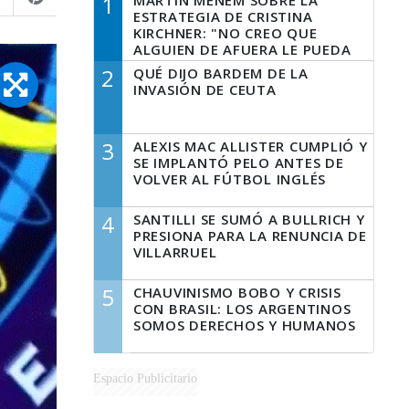
1
MARTÍN MENEM SOBRE LA
ESTRATEGIA DE CRISTINA
KIRCHNER: "NO CREO QUE
ALGUIEN DE AFUERA LE PUEDA
DECIR A LA JUSTICIA LO QUE
2
QUÉ DIJO BARDEM DE LA
TIENE QUE HACER"
INVASIÓN DE CEUTA
3
ALEXIS MAC ALLISTER CUMPLIÓ Y
SE IMPLANTÓ PELO ANTES DE
VOLVER AL FÚTBOL INGLÉS
4
SANTILLI SE SUMÓ A BULLRICH Y
PRESIONA PARA LA RENUNCIA DE
VILLARRUEL
5
CHAUVINISMO BOBO Y CRISIS
CON BRASIL: LOS ARGENTINOS
SOMOS DERECHOS Y HUMANOS
Espacio Publicitario