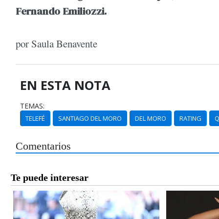
Fernando Emiliozzi.
por Saula Benavente
EN ESTA NOTA
TEMAS:
TELEFÉ
SANTIAGO DEL MORO
DEL MORO
RATING
Q
Comentarios