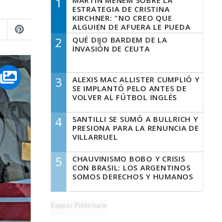
1
MARTÍN MENEM SOBRE LA
ESTRATEGIA DE CRISTINA
KIRCHNER: "NO CREO QUE
ALGUIEN DE AFUERA LE PUEDA
DECIR A LA JUSTICIA LO QUE
2
QUÉ DIJO BARDEM DE LA
TIENE QUE HACER"
INVASIÓN DE CEUTA
3
ALEXIS MAC ALLISTER CUMPLIÓ Y
SE IMPLANTÓ PELO ANTES DE
VOLVER AL FÚTBOL INGLÉS
4
SANTILLI SE SUMÓ A BULLRICH Y
PRESIONA PARA LA RENUNCIA DE
VILLARRUEL
5
CHAUVINISMO BOBO Y CRISIS
CON BRASIL: LOS ARGENTINOS
SOMOS DERECHOS Y HUMANOS
Espacio Publicitario