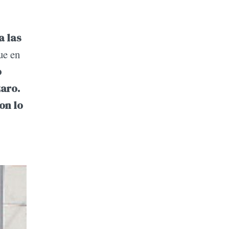
a las
ue en
o
zaro.
on lo