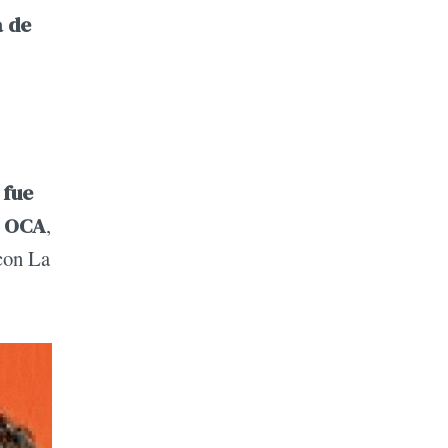
a de
 fue
a OCA
,
con La