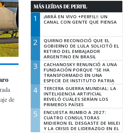
MÁS LEÍDAS DE PERFIL
1
¡MIRÁ EN VIVO +PERFIL!: UN
CANAL CON GENTE QUE PIENSA
2
QUIRNO RECONOCIÓ QUE EL
GOBIERNO DE LULA SOLICITÓ EL
RETIRO DEL EMBAJADOR
ARGENTINO EN BRASIL
3
CACHANOSKY RENUNCIÓ A UNA
FUNDACIÓN PORQUE "SE HA
TRANSFORMADO EN UNA
aro
ESPECIE DE INSTITUTO PATRIA
INCONDICIONAL DE LA GESTIÓN
4
TERCERA GUERRA MUNDIAL: LA
erada
DE MILEI"
INTELIGENCIA ARTIFICIAL
aje de
REVELÓ CUÁLES SERÍAN LOS
PRIMEROS PAÍSES
LATINOAMERICANOS EN SER
5
ENCUESTA RUMBO A 2027:
DERROTADOS
CUATRO CONSULTORAS
MIDIERON EL DESGASTE DE MILEI
Y LA CRISIS DE LIDERAZGO EN EL
PERONISMO