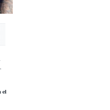
a
,
 el