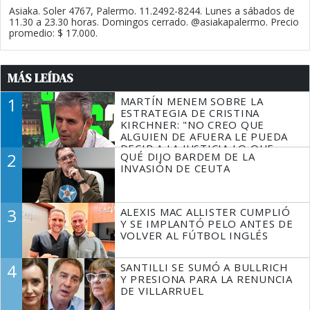
Asiaka. Soler 4767, Palermo. 11.2492-8244. Lunes a sábados de
11.30 a 23.30 horas. Domingos cerrado. @asiakapalermo. Precio
promedio: $ 17.000.
MÁS LEÍDAS
1
MARTÍN MENEM SOBRE LA
ESTRATEGIA DE CRISTINA
KIRCHNER: "NO CREO QUE
ALGUIEN DE AFUERA LE PUEDA
DECIR A LA JUSTICIA LO QUE
2
QUÉ DIJO BARDEM DE LA
TIENE QUE HACER"
INVASIÓN DE CEUTA
3
ALEXIS MAC ALLISTER CUMPLIÓ
Y SE IMPLANTÓ PELO ANTES DE
VOLVER AL FÚTBOL INGLÉS
4
SANTILLI SE SUMÓ A BULLRICH
Y PRESIONA PARA LA RENUNCIA
DE VILLARRUEL