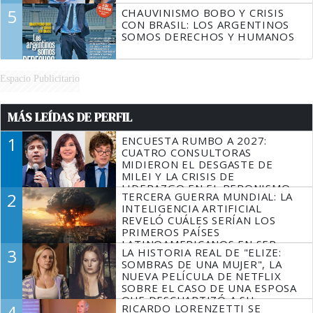
5
CHAUVINISMO BOBO Y CRISIS
CON BRASIL: LOS ARGENTINOS
SOMOS DERECHOS Y HUMANOS
Espacio Publicitario
MÁS LEÍDAS DE PERFIL
1
ENCUESTA RUMBO A 2027:
CUATRO CONSULTORAS
MIDIERON EL DESGASTE DE
MILEI Y LA CRISIS DE
LIDERAZGO EN EL PERONISMO
2
TERCERA GUERRA MUNDIAL: LA
INTELIGENCIA ARTIFICIAL
REVELÓ CUÁLES SERÍAN LOS
PRIMEROS PAÍSES
LATINOAMERICANOS EN SER
3
LA HISTORIA REAL DE "ELIZE:
DERROTADOS
SOMBRAS DE UNA MUJER", LA
NUEVA PELÍCULA DE NETFLIX
SOBRE EL CASO DE UNA ESPOSA
QUE DESCUARTIZÓ A SU
4
RICARDO LORENZETTI SE
MARIDO