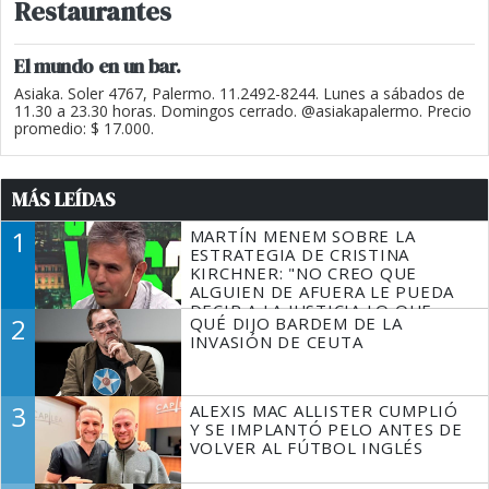
Restaurantes
El mundo en un bar.
Asiaka. Soler 4767, Palermo. 11.2492-8244. Lunes a sábados de
11.30 a 23.30 horas. Domingos cerrado. @asiakapalermo. Precio
promedio: $ 17.000.
MÁS LEÍDAS
1
MARTÍN MENEM SOBRE LA
ESTRATEGIA DE CRISTINA
KIRCHNER: "NO CREO QUE
ALGUIEN DE AFUERA LE PUEDA
DECIR A LA JUSTICIA LO QUE
2
QUÉ DIJO BARDEM DE LA
TIENE QUE HACER"
INVASIÓN DE CEUTA
3
ALEXIS MAC ALLISTER CUMPLIÓ
Y SE IMPLANTÓ PELO ANTES DE
VOLVER AL FÚTBOL INGLÉS