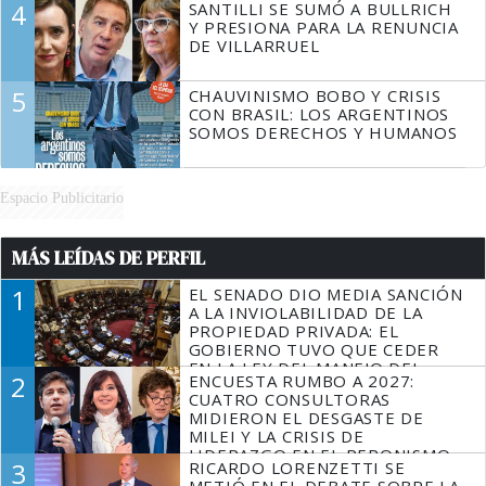
4
SANTILLI SE SUMÓ A BULLRICH
Y PRESIONA PARA LA RENUNCIA
DE VILLARRUEL
5
CHAUVINISMO BOBO Y CRISIS
CON BRASIL: LOS ARGENTINOS
SOMOS DERECHOS Y HUMANOS
Espacio Publicitario
MÁS LEÍDAS DE PERFIL
1
EL SENADO DIO MEDIA SANCIÓN
A LA INVIOLABILIDAD DE LA
PROPIEDAD PRIVADA: EL
GOBIERNO TUVO QUE CEDER
EN LA LEY DEL MANEJO DEL
2
ENCUESTA RUMBO A 2027:
FUEGO
CUATRO CONSULTORAS
MIDIERON EL DESGASTE DE
MILEI Y LA CRISIS DE
LIDERAZGO EN EL PERONISMO
3
RICARDO LORENZETTI SE
METIÓ EN EL DEBATE SOBRE LA