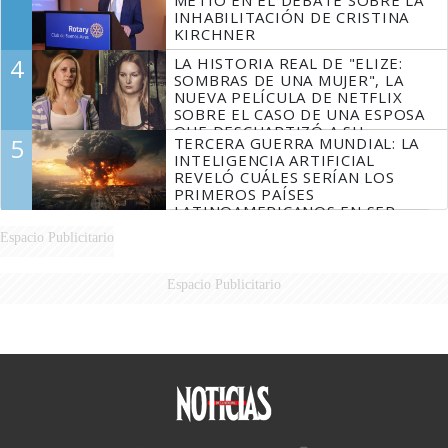
INHABILITACIÓN DE CRISTINA
KIRCHNER
4
LA HISTORIA REAL DE "ELIZE:
SOMBRAS DE UNA MUJER", LA
NUEVA PELÍCULA DE NETFLIX
SOBRE EL CASO DE UNA ESPOSA
QUE DESCUARTIZÓ A SU
5
TERCERA GUERRA MUNDIAL: LA
MARIDO
INTELIGENCIA ARTIFICIAL
REVELÓ CUÁLES SERÍAN LOS
PRIMEROS PAÍSES
LATINOAMERICANOS EN SER
DERROTADOS
Espacio Publicitario
Espacio Publicitario