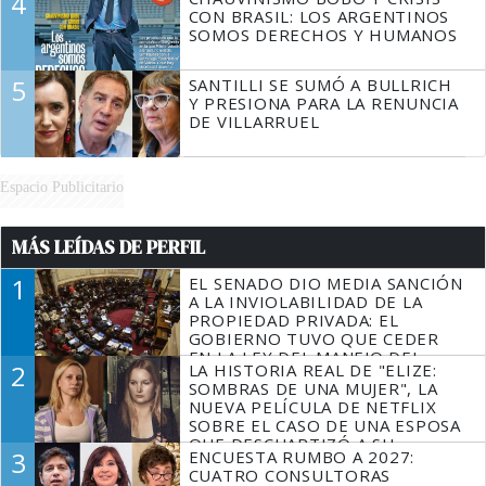
4
CON BRASIL: LOS ARGENTINOS
SOMOS DERECHOS Y HUMANOS
5
SANTILLI SE SUMÓ A BULLRICH
Y PRESIONA PARA LA RENUNCIA
DE VILLARRUEL
Espacio Publicitario
MÁS LEÍDAS DE PERFIL
1
EL SENADO DIO MEDIA SANCIÓN
A LA INVIOLABILIDAD DE LA
PROPIEDAD PRIVADA: EL
GOBIERNO TUVO QUE CEDER
EN LA LEY DEL MANEJO DEL
2
LA HISTORIA REAL DE "ELIZE:
FUEGO
SOMBRAS DE UNA MUJER", LA
NUEVA PELÍCULA DE NETFLIX
SOBRE EL CASO DE UNA ESPOSA
QUE DESCUARTIZÓ A SU
3
ENCUESTA RUMBO A 2027:
MARIDO
CUATRO CONSULTORAS