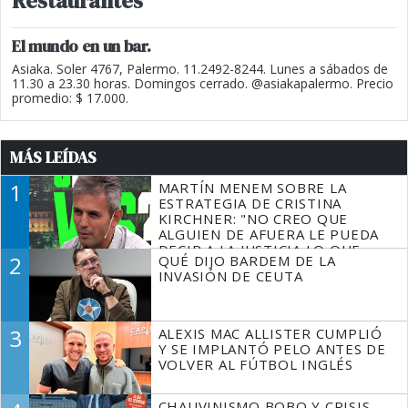
Restaurantes
El mundo en un bar.
Asiaka. Soler 4767, Palermo. 11.2492-8244. Lunes a sábados de
11.30 a 23.30 horas. Domingos cerrado. @asiakapalermo. Precio
promedio: $ 17.000.
MÁS LEÍDAS
1
MARTÍN MENEM SOBRE LA
ESTRATEGIA DE CRISTINA
KIRCHNER: "NO CREO QUE
ALGUIEN DE AFUERA LE PUEDA
DECIR A LA JUSTICIA LO QUE
2
QUÉ DIJO BARDEM DE LA
TIENE QUE HACER"
INVASIÓN DE CEUTA
3
ALEXIS MAC ALLISTER CUMPLIÓ
Y SE IMPLANTÓ PELO ANTES DE
VOLVER AL FÚTBOL INGLÉS
CHAUVINISMO BOBO Y CRISIS