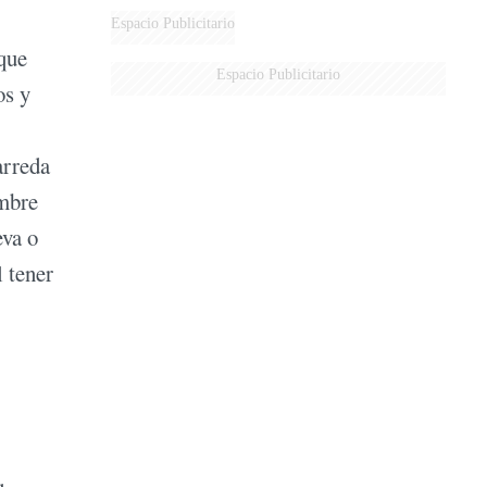
Espacio Publicitario
que
Espacio Publicitario
os y
arreda
ambre
eva o
 tener