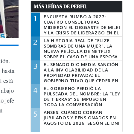
MÁS LEÍDAS DE PERFIL
1
ENCUESTA RUMBO A 2027:
CUATRO CONSULTORAS
MIDIERON EL DESGASTE DE MILEI
Y LA CRISIS DE LIDERAZGO EN EL
PERONISMO
2
LA HISTORIA REAL DE "ELIZE:
SOMBRAS DE UNA MUJER", LA
NUEVA PELÍCULA DE NETFLIX
SOBRE EL CASO DE UNA ESPOSA
ión.
QUE DESCUARTIZÓ A SU
3
EL SENADO DIO MEDIA SANCIÓN
MARIDO
 hasta
A LA INVIOLABILIDAD DE LA
PROPIEDAD PRIVADA: EL
l está
GOBIERNO TUVO QUE CEDER EN
LA LEY DEL MANEJO DEL FUEGO
4
EL GOBIERNO PERDIÓ LA
rabajo
PULSEADA DEL NOMBRE: LA "LEY
DE TIERRAS" SE IMPUSO EN
o jefe
TODA LA CONVERSACIÓN
n
DIGITAL
5
ANSES: CUÁNDO COBRAN
JUBILADOS Y PENSIONADOS EN
AGOSTO DE 2026, SEGÚN EL DNI