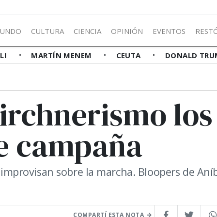
UNDO
CULTURA
CIENCIA
OPINIÓN
EVENTOS
REST
LLI
MARTÍN MENEM
CEUTA
DONALD TRU
irchnerismo los
de campaña
e improvisan sobre la marcha. Bloopers de Aníb
COMPARTÍ ESTA NOTA