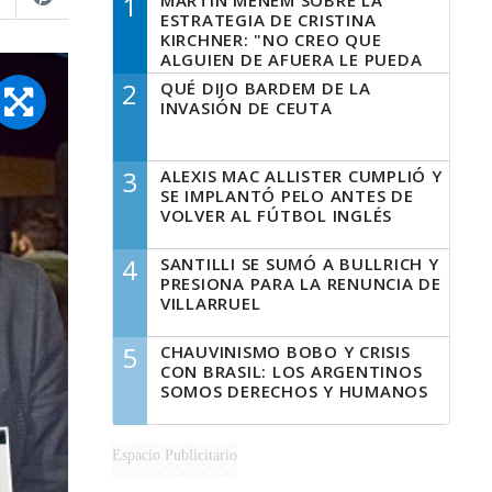
1
MARTÍN MENEM SOBRE LA
ESTRATEGIA DE CRISTINA
KIRCHNER: "NO CREO QUE
ALGUIEN DE AFUERA LE PUEDA
DECIR A LA JUSTICIA LO QUE
2
QUÉ DIJO BARDEM DE LA
TIENE QUE HACER"
INVASIÓN DE CEUTA
3
ALEXIS MAC ALLISTER CUMPLIÓ Y
SE IMPLANTÓ PELO ANTES DE
VOLVER AL FÚTBOL INGLÉS
4
SANTILLI SE SUMÓ A BULLRICH Y
PRESIONA PARA LA RENUNCIA DE
VILLARRUEL
5
CHAUVINISMO BOBO Y CRISIS
CON BRASIL: LOS ARGENTINOS
SOMOS DERECHOS Y HUMANOS
Espacio Publicitario