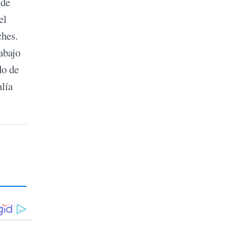
 de
el
ches.
abajo
do de
lía