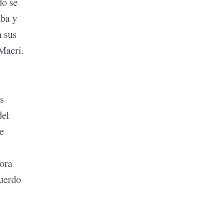
do se
aba y
n sus
Macri.
s
del
e
ora
cuerdo