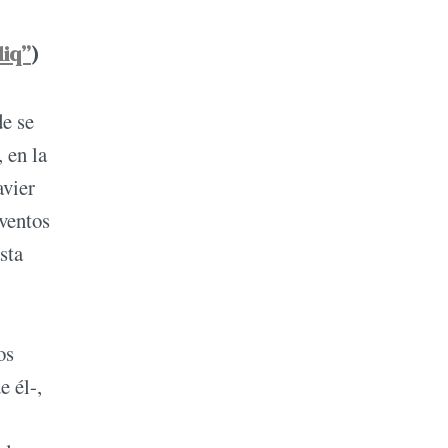
liq”
)
de se
 en la
avier
ventos
sta
os
e él-,