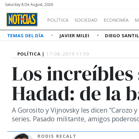
Saturday 8 De August, 2026
POLÍTICA
SOCIEDAD
ECONOMÍA
M
TEMAS DEL DÍA
JAVIER MILEI
DIEGO SANTI
POLÍTICA |
17-08-2019 11:59
Los increíbles
Hadad: de la b
A Gorosito y Vijnovsky les dicen “Carozo 
series. Pasado militante, amigos poderoso
RODIS RECALT