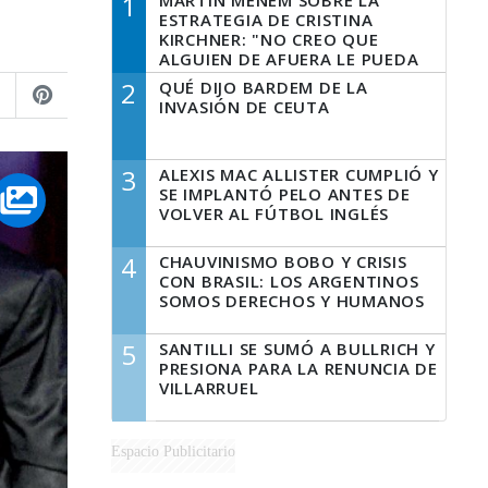
1
MARTÍN MENEM SOBRE LA
ESTRATEGIA DE CRISTINA
KIRCHNER: "NO CREO QUE
ALGUIEN DE AFUERA LE PUEDA
DECIR A LA JUSTICIA LO QUE
2
QUÉ DIJO BARDEM DE LA
TIENE QUE HACER"
INVASIÓN DE CEUTA
3
ALEXIS MAC ALLISTER CUMPLIÓ Y
SE IMPLANTÓ PELO ANTES DE
VOLVER AL FÚTBOL INGLÉS
4
CHAUVINISMO BOBO Y CRISIS
CON BRASIL: LOS ARGENTINOS
SOMOS DERECHOS Y HUMANOS
5
SANTILLI SE SUMÓ A BULLRICH Y
PRESIONA PARA LA RENUNCIA DE
VILLARRUEL
Espacio Publicitario