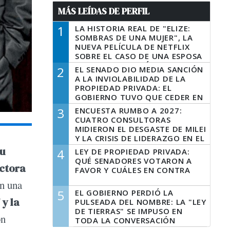
MÁS LEÍDAS DE PERFIL
1
LA HISTORIA REAL DE "ELIZE:
SOMBRAS DE UNA MUJER", LA
NUEVA PELÍCULA DE NETFLIX
SOBRE EL CASO DE UNA ESPOSA
QUE DESCUARTIZÓ A SU
2
EL SENADO DIO MEDIA SANCIÓN
MARIDO
A LA INVIOLABILIDAD DE LA
PROPIEDAD PRIVADA: EL
GOBIERNO TUVO QUE CEDER EN
LA LEY DEL MANEJO DEL FUEGO
3
ENCUESTA RUMBO A 2027:
CUATRO CONSULTORAS
MIDIERON EL DESGASTE DE MILEI
Y LA CRISIS DE LIDERAZGO EN EL
PERONISMO
su
4
LEY DE PROPIEDAD PRIVADA:
QUÉ SENADORES VOTARON A
uctora
FAVOR Y CUÁLES EN CONTRA
n una
5
EL GOBIERNO PERDIÓ LA
y la
PULSEADA DEL NOMBRE: LA "LEY
DE TIERRAS" SE IMPUSO EN
on
TODA LA CONVERSACIÓN
DIGITAL