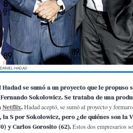
DANIEL-HADAD
l Hadad se sumó a un proyecto que le propuso 
2 Fernando Sokolowicz. Se trataba de una prod
a
Netflix
.
Hadad aceptó, se sumó al proyecto y formaro
la S por Sokolowicz, pero ¿de quiénes son la V 
0) y Carlos Gorosito (62).
Estos dos empresarios s