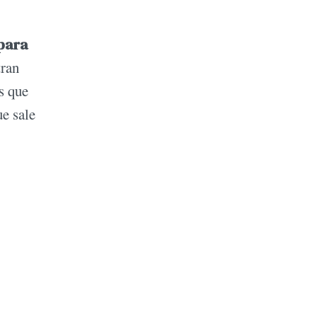
 para
tran
s que
ue sale