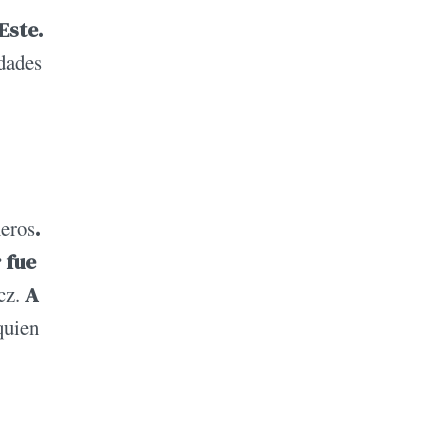
Este.
idades
neros
.
 fue
cz.
A
uien