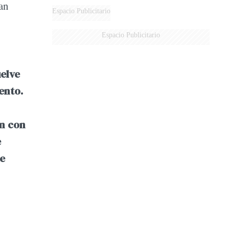
an
Espacio Publicitario
Espacio Publicitario
uelve
ento.
n con
e
me