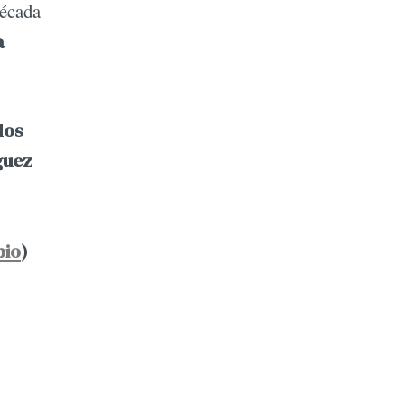
década
a
los
guez
bio
)