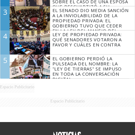
SOBRE EL CASO DE UNA ESPOSA
QUE DESCUARTIZÓ A SU
3
EL SENADO DIO MEDIA SANCIÓN
MARIDO
A LA INVIOLABILIDAD DE LA
PROPIEDAD PRIVADA: EL
GOBIERNO TUVO QUE CEDER
EN LA LEY DEL MANEJO DEL
4
LEY DE PROPIEDAD PRIVADA:
FUEGO
QUÉ SENADORES VOTARON A
FAVOR Y CUÁLES EN CONTRA
5
EL GOBIERNO PERDIÓ LA
PULSEADA DEL NOMBRE: LA
"LEY DE TIERRAS" SE IMPUSO
EN TODA LA CONVERSACIÓN
DIGITAL
Espacio Publicitario
Espacio Publicitario