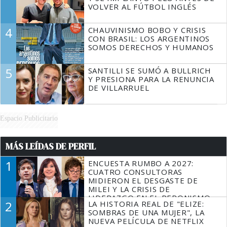
VOLVER AL FÚTBOL INGLÉS
4
CHAUVINISMO BOBO Y CRISIS
CON BRASIL: LOS ARGENTINOS
SOMOS DERECHOS Y HUMANOS
5
SANTILLI SE SUMÓ A BULLRICH
Y PRESIONA PARA LA RENUNCIA
DE VILLARRUEL
Espacio Publicitario
MÁS LEÍDAS DE PERFIL
1
ENCUESTA RUMBO A 2027:
CUATRO CONSULTORAS
MIDIERON EL DESGASTE DE
MILEI Y LA CRISIS DE
LIDERAZGO EN EL PERONISMO
2
LA HISTORIA REAL DE "ELIZE:
SOMBRAS DE UNA MUJER", LA
NUEVA PELÍCULA DE NETFLIX