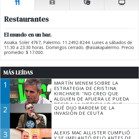
Restaurantes
El mundo en un bar.
Asiaka. Soler 4767, Palermo. 11.2492-8244. Lunes a sábados de
11.30 a 23.30 horas. Domingos cerrado. @asiakapalermo. Precio
promedio: $ 17.000.
MÁS LEÍDAS
1
MARTÍN MENEM SOBRE LA
ESTRATEGIA DE CRISTINA
KIRCHNER: "NO CREO QUE
ALGUIEN DE AFUERA LE PUEDA
DECIR A LA JUSTICIA LO QUE
2
QUÉ DIJO BARDEM DE LA
TIENE QUE HACER"
INVASIÓN DE CEUTA
3
ALEXIS MAC ALLISTER CUMPLIÓ
Y SE IMPLANTÓ PELO ANTES DE